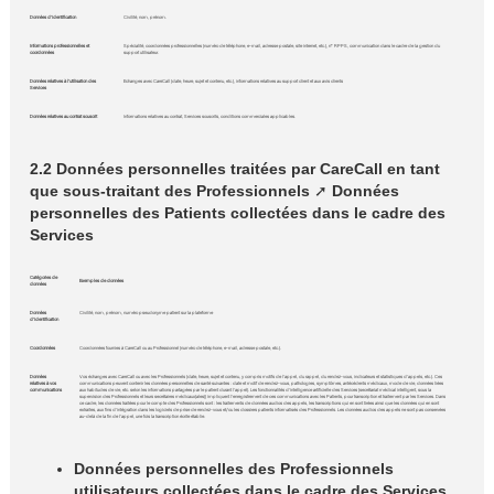
Données d'identification
Civilité, nom, prénom.
Informations professionnelles et
Spécialité, coordonnées professionnelles (numéro de téléphone, e-mail, adresse postale, site internet, etc.), n° RPPS, communication dans le cadre de la gestion du
coordonnées
support utilisateur.
Données relatives à l'utilisation des
Echanges avec CareCall (date, heure, sujet et contenu, etc.), informations relatives au support client et aux avis clients
Services
Données relatives au contrat souscrit
Informations relatives au contrat, Services souscrits, conditions commerciales applicables.
2.2 Données personnelles traitées par CareCall en tant
que sous-traitant des Professionnels
➚
Données
personnelles des Patients collectées dans le cadre des
Services
Catégories de
Exemples de données
données
Données
Civilité, nom, prénom, numéro pseudonyme patient sur la plateforme
d'identification
Coordonnées
Coordonnées fournies à CareCall ou au Professionnel (numéro de téléphone, e-mail, adresse postale, etc.).
Données
Vos échanges avec CareCall ou avec les Professionnels (date, heure, sujet et contenu, y compris motifs de l'appel, du rappel, du rendez-vous, indicateurs et statistiques d'appels, etc.). Ces
relatives à vos
communications peuvent contenir les données personnelles de santé suivantes : date et motif de rendez-vous, pathologies, symptômes, antécédents médicaux, mode de vie, données liées
communications
aux habitudes de vie, etc. selon les informations partagées par le patient durant l'appel). Les fonctionnalités d'intelligence artificielle des Services (secrétariat médical intelligent, sous la
supervision des Professionnels et leurs secrétaires médicaux(ales)) impliquent l'enregistrement de ces communications avec les Patients, pour transcription et traitement par les Services. Dans
ce cadre, les données traitées pour le compte des Professionnels sont : les traitements de données audios des appels, les transcriptions qui en sont tirées ainsi que les données qui en sont
extraites, aux fins d'intégration dans les logiciels de prise de rendez-vous et/ou les dossiers patients informatisés des Professionnels. Les données audios des appels ne sont pas conservées
au-delà de la fin de l'appel, une fois la transcription écrite établie.
Données personnelles des Professionnels
utilisateurs collectées dans le cadre des Services