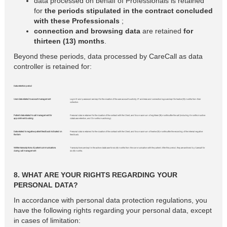
data processed on behalf of Professionals is retained
for
the periods stipulated in the contract concluded
with these Professionals
;
connection and browsing data
are retained
for
thirteen (13) months
.
Beyond these periods, data processed by CareCall as data
controller is retained for:
Data retention period
User data related to account management
Login ID and password are kept for the duration of the user account's activity; IP address and connection logs are kept for twelve (12) months from their
collection.
Patient data related to call management for
Personal data is retained for the duration of the contract with the Client, and for a maximum of eighteen (18) months after the call (including 6 months in active
appointment booking
database retention, and 12 months in archiving).
Data related to negative patient feedback indicated on
Personal data is retained for the duration of the contract with the Client, and for a maximum of twelve (12) months after the recording of the internal negative
the form
feedback.
Written transcriptions of patient communications
Transcriptions are kept in the active database for six (6) months from the communication with the patient. After this period, they are archived by Carecall for
during call management
six (6) months.
8. WHAT ARE YOUR RIGHTS REGARDING YOUR
PERSONAL DATA?
In accordance with personal data protection regulations, you
have the following rights regarding your personal data, except
in cases of limitation: