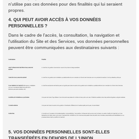
n'utilise pas ces données pour des finalités qui lui seraient
propres.
4. QUI PEUT AVOIR ACCÈS À VOS DONNÉES
PERSONNELLES ?
Dans le cadre de l'accès, la consultation, la navigation et
l'utilisation du Site et des Services, vos données personnelles
peuvent être communiquées aux destinataires suivants :
Destinataires
Finalités
Le(s) Professionnels habilités et leur personnel
A des fins de gestion des rendez-vous et de prise en charge sanitaire.
autorisé
CareCall et son personnel autorisé
A des fins de gestion administrative, opérationnelle et commerciale du Site et des Services comme précisé à la section 3 de la présente politique.
Sous-traitants de CareCall
(hébergeur, prestataire
A des fins exclusivement techniques ou logistiques dans le cadre de la gestion administrative, opérationnelle et commerciale du Site et des Services.
de communications téléphoniques et/ou
électroniques automatisées, etc.)
Autorités administratives ou judiciaires
Uniquement dans l'hypothèse d'une demande expresse et motivée de leur part ou en cas d'infraction avérée à des dispositions légales ou réglementaires.
Conseils externes
Uniquement dans le cadre de la gestion d'éventuels différends et d'autres sujets juridiques, le cas échéant.
Autres tiers
A la suite ou à l'occasion de la restructuration, la reconstitution, l'acquisition, le financement par emprunt, la fusion, la vente d'actifs de CareCall ou d'une
transaction similaire, ainsi qu'en cas d'insolvabilité, de faillite ou de mise sous séquestre dans laquelle des données personnelles sont transférées à un ou
plusieurs tiers en tant qu'actifs de CareCall.
5. VOS DONNÉES PERSONNELLES SONT-ELLES
TRANSFÉRÉES EN DEHORS DE L'UNION