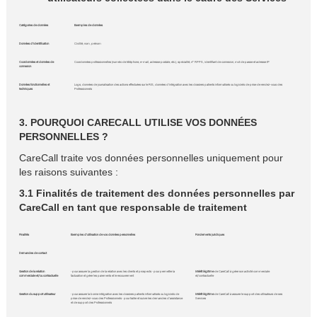
Catégories de données
Exemples de données
Données d'identification
Civilité, nom, prénom
Coordonnées et données de
Coordonnées professionnelles (numéro de téléphone, e-mail, adresse postale, etc.), spécialité, n° RPPS, identifiant de connexion, mot de passe et adresse IP
connexion
Données fonctionnelles et
Logs, données de journalisation des actions effectuées sur le RIS, données d'intégration avec les dossiers patients informatisés ou logiciels de prise de rendez-vous des
techniques
Professionnels
3. POURQUOI CARECALL UTILISE VOS DONNÉES
PERSONNELLES ?
CareCall traite vos données personnelles uniquement pour
les raisons suivantes :
3.1 Finalités de traitement des données personnelles par
CareCall en tant que responsable de traitement
Finalités
Exemples d'utilisation de vos données personnelles
Fondements juridiques
Demandes de contact
Gestion de la relation
• pour assurer la gestion de la relation avec les clients et prospects • pour permettre la
Intérêt légitime
de CareCall à gérer son activité commerciale
commerciale et/ou contractuelle
facturation et gérer les paiements et le recouvrement
et/contractuelle
Gestion du support utilisateur
• pour assurer la bonne intégration avec les dossiers patients informatisés ou logiciels de
Intérêt légitime
de CareCall à assurer le support des utilisateurs de ses
prise de rendez-vous des Professionnels • pour traiter et suivre les demandes d'assistance
Services
et de support des Professionnels