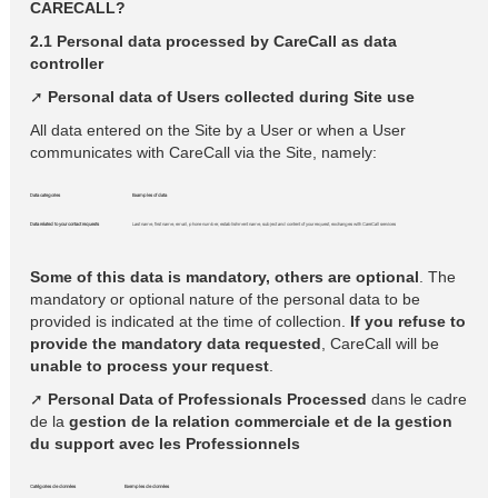
CARECALL?
2.1 Personal data processed by CareCall as data
controller
➚
Personal data of Users collected during Site use
All data entered on the Site by a User or when a User
communicates with CareCall via the Site, namely:
Data categories
Examples of data
Data related to your contact requests
Last name, first name, email, phone number, establishment name, subject and content of your request, exchanges with CareCall services
Some of this data is mandatory, others are optional
. The
mandatory or optional nature of the personal data to be
provided is indicated at the time of collection.
If you refuse to
provide the mandatory data requested
, CareCall will be
unable to process your request
.
➚
Personal Data of Professionals Processed
dans le cadre
de la
gestion de la relation commerciale et de la gestion
du support avec les Professionnels
Catégories de données
Exemples de données