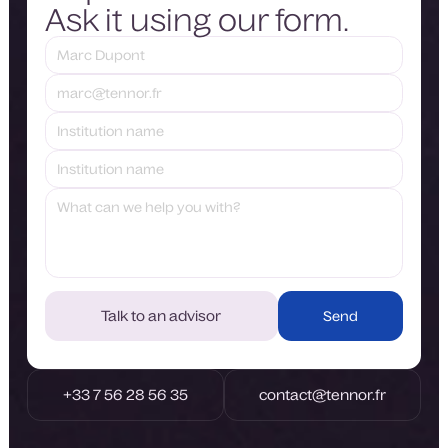
Ask it using our form.
Talk to an advisor
Talk to an advisor
+33 7 56 28 56 35
contact@tennor.fr