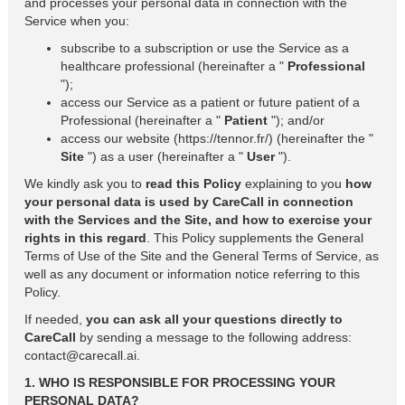
and processes your personal data in connection with the
Service when you:
subscribe to a subscription or use the Service as a
healthcare professional (hereinafter a "
Professional
");
access our Service as a patient or future patient of a
Professional (hereinafter a "
Patient
"); and/or
access our website (https://tennor.fr/) (hereinafter the "
Site
") as a user (hereinafter a "
User
").
We kindly ask you to
read this Policy
explaining to you
how
your personal data is used by CareCall in connection
with the Services and the Site, and how to exercise your
rights in this regard
. This Policy supplements the General
Terms of Use of the Site and the General Terms of Service, as
well as any document or information notice referring to this
Policy.
If needed,
you can ask all your questions directly to
CareCall
by sending a message to the following address:
contact@carecall.ai.
1. WHO IS RESPONSIBLE FOR PROCESSING YOUR
PERSONAL DATA?