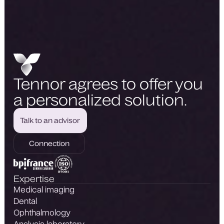
Tennor agrees to offer you
a personalized solution.
Talk to an advisor
Talk to an advisor
Connection
Request a demo
Expertise
Medical imaging
Dental
Ophthalmology