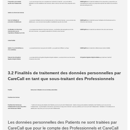
Prospection commerciale
• pour vous envoyer des communications sur l'activité de CareCall • pour permettre la
Intérêt légitime
de CareCall à réaliser de la prospection, (prospection par
auprès des Professionnels
réalisation de démonstrations des Services, notamment sur demande des prospects via le
voie électronique, sauf pour prospection auprès des clients de produits et
Site
services analogues, etc.)
Gestion du Site et des Services
Suivi de l'utilisation et
• pour suivre l'utilisation et le bon fonctionnement du Site et des Services • pour produire des
Intérêt légitime
de CareCall à suivre l'utilisation et le fonctionnement du
production de statistiques
statistiques • pour conduire des enquêtes de satisfaction auprès des clients
Site et/ou des Services
Amélioration du Site et des
• pour évaluer et améliorer le Site et les Services • pour faciliter votre navigation sur le Site
Intérêt légitime
de CareCall à améliorer le Site, et/ou les Services
Services ainsi que de
et/ou les Services • pour garantir la sécurité du Site et/ou des Services
l'expérience Utilisateur sur le Site
Autres finalités
Gestion d'un précontentieux ou
• pour sanctionner tout manquement identifié • pour gérer tout différend ou litige
Intérêt légitime
de CareCall à défendre ses droits et intérêts
d'un contentieux
Respect des obligations
• pour respecter les obligations légales et réglementaires • pour répondre à vos demandes
Obligations légales et
réglementaires
applicables à CareCall
légales et réglementaires
d'exercice des droits
3.2 Finalités de traitement des données personnelles par
CareCall en tant que sous-traitant des Professionnels
Finalités
Exemples d'utilisation de vos données personnelles
Fourniture des Services
Fourniture des Services aux
• Traitement des appels entrants des Patients pour le compte des Professionnels • Gestion des appels sortants à destination des Patients pour le compte des
Professionnels et mise à disposition
Professionnels • Synchronisation des rendez-vous et envoi de rappels de rendez-vous aux patients pour le compte des Professionnels • Génération d'indicateurs et de
des Services aux Patients
statistiques d'appels pour le compte des Professionnels
Les données personnelles des Patients ne sont traitées par
CareCall que pour le compte des Professionnels et CareCall