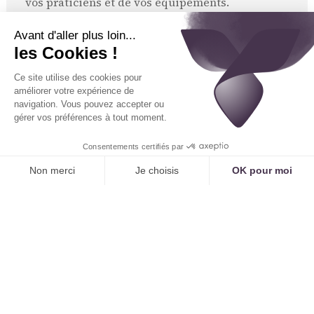
vos praticiens et de vos équipements.
Réduction des coûts administratifs :
Moins de
temps passé par le personnel à rappeler les
patients, à gérer les messages... C'est une
réduction directe des coûts opérationnels.
Étude de cas 1 : Un groupe de radiologie
Un groupe
de centres d'imagerie estimait perdre 15% de ses
appels de nouveaux patients. En passant à Tennor
et à un traitement instantané, il a non seulement
capturé ces 15%, mais a aussi vu une
augmentation des prises de rendez-vous en dehors
des heures d'ouverture, représentant 10% de
volume supplémentaire. Le retour sur
investissement a été atteint en moins de 3 mois.
Bénéfice n°2 : Une Expérience Patient
Réinventée
La fin de la frustration :
Le patient n'est plus
confronté à l'attente ou au silence. Son expérience
est fluide, simple et respectueuse.