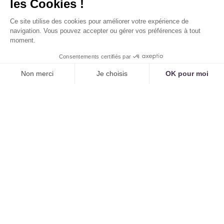
espagnol, arabe et mandarin via
Tennor
, il voit le
nombre de nouveaux patients augmenter de 25%
en 6 mois. L'IA a simplement rendu le cabinet
accessible à ceux qui vivaient à côté mais
n'osaient pas appeler.
Une Amélioration Drastique de la Sécurité
des Soins
Zéro malentendu sur les consignes :
Les
instructions pré-examens sont délivrées dans la
langue maternelle du patient. Le risque d'erreur
de préparation chute drastiquement.
Une meilleure qualification des demandes :
Le
patient peut décrire ses symptômes avec
précision dans sa langue, ce qui permet à l'IA de
mieux qualifier le degré d'urgence.
Une meilleure adhésion au traitement :
Un
patient qui a bien compris sa pathologie et son
traitement est un patient qui suivra mieux ses
prescriptions.