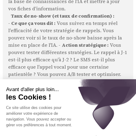
la base de connaissances de l'IA et mettre à jour
vos fiches d'information.
Taux de no-show (et taux de confirmation) :
-
Ce que ça vous dit :
Vous suivez en temps réel
l'efficacité de votre stratégie de rappels. Vous
pouvez voir si le taux de no-show baisse après la
mise en place de l'IA. -
Action stratégique :
Vous
pouvez tester différentes stratégies. Le rappel à J-1
est-il plus efficace qu'à J-2 ? Le SMS est-il plus
efficace que l'appel vocal pour une certaine
patientèle ? Vous pouvez A/B tester et optimiser.
Délai moyen de prise de rendez-vous :
-
Ce que ça vous dit :
L'IA peut calculer le délai
entre l'appel et le premier créneau disponible
proposé, par spécialité. -
Action stratégique :
C'est
un indicateur clé de l'accès aux soins. Si vous
voyez que le délai en dermatologie explose, c'est
un signal objectif qu'il faut envisager d'ouvrir plus
de créneaux ou de recruter.