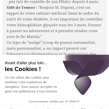
pas fait de contrôle de son HbA1c depuis 4 mois.
SMS de Tennor :
"Bonjour M. Dupont, c'est un
rappel de votre cabinet médical. Dans le cadre du
suivi de votre diabète, il est important de contrôler
votre hémoglobine glyquée tous les 3 mois. Pensez
à passer au laboratoire et à prendre rendez-vous
avec le Dr. Martin."
Ce type de "nudge" (coup de pouce) automatisé,
mais personnalisé, a un impact prouvé sur
l'observance thérapeutique et la prévention des
complications à long terme.
La Prévention Primaire et Secondaire : Agir
en Amont
L'IA peut également être utilisée pour des
campagnes de prévention à grande échelle, ciblées
sur votre patientèle.
Étude de cas 3 : Campagne de vaccination
antigrippale
En septembre, le cabinet peut
programmer l'IA pour qu'elle contacte tous les