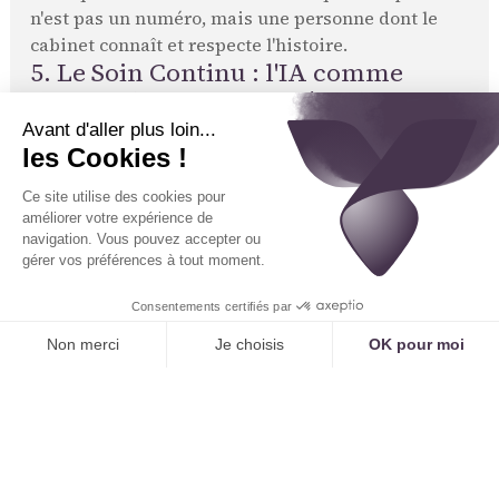
n'est pas un numéro, mais une personne dont le
cabinet connaît et respecte l'histoire.
5. Le Soin Continu : l'IA comme
Moteur de la Proactivité et de
l'Accompagnement
C'est le pilier le plus révolutionnaire de la
fidélisation patient
. L'IA permet de passer d'un
soin ponctuel à un véritable accompagnement
dans la durée, grâce aux
appels sortants de suivi
patient
.
Le Suivi Post-Acte :
C'est une marque d'attention
extraordinairement puissante.
Étude de cas 2 : Le suivi après une petite chirurgie
dermatologique
Le lendemain de l'exérèse d'un
grain de beauté, le patient reçoit un appel
automatisé : >
IA Tennor :
"Bonjour, c'est un
message du cabinet du Dr. Peau. Nous vous
appelons pour prendre de vos nouvelles suite à