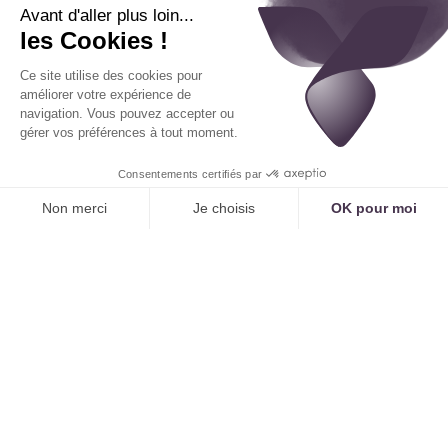
L'objectif de cette étape est de ne plus voir l'IA
comme une "boîte noire", mais comme un système
logique que vous pouvez comprendre et
influencer.
Étape 2 : Participer à la Configuration
(Personnaliser)
C'est l'étape la plus importante. Collaborez avec
l'équipe de déploiement pour paramétrer l'IA.
Listez toutes les questions que les patients vous
posent régulièrement.
Formalisez toutes les règles de planning
implicites que vous avez dans la tête ("le Dr.
Dupont ne prend pas de nouveaux patients le
lundi", "les visites pour les nourrissons sont
toujours le matin"...).
En faisant cela, vous ne faites pas que configurer
l'outil, vous formalisez et structurez la
connaissance de votre cabinet. C'est un exercice