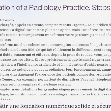
zation of a Radiology Practice: Step
s
l Shemtov
chargés, appels en attente, comptes rendus urgents… Le quotidien d
ntense. La digitalisation n’est plus une option, mais une nécessité. D
ils comme Tennor peuvent transformer votre parcours patient, de la
sultats.
 performance d'un cabinet ne se mesure plus seulement à la puissanc
ésolution de son IRM. Ce qui fait réellement la différence, c’est sa cap
 fluide, rassurant et efficace
, depuis la prise de rendez-vous jusqu
urisée des résultats. Et c’est précisément là que
le numérique trans
isation, à l’intelligence artificielle et à l’intégration d’outils pensés
ructures de radiologie peuvent
optimiser leur fonctionnement, gagn
liorer drastiquement l’expérience des patients comme des professio
e
Tennor
, par exemple, permettent de
digitaliser l’accueil téléphon
, sans refonte complexe du système existant.
omplet, nous détaillons les
grandes étapes pour réussir la digitali
logie, les outils incontournables à intégrer, ainsi que les
bénéfices c
 terrain
.
Bâtir une fondation numérique solide et sécur