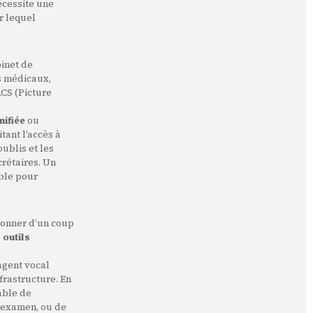
nécessite une
ur lequel
binet de
rs médicaux,
ACS (Picture
nifiée
ou
tant l’accès à
ublis et les
crétaires. Un
ble pour
tionner d’un coup
s
outils
’agent vocal
frastructure. En
able de
d'examen, ou de