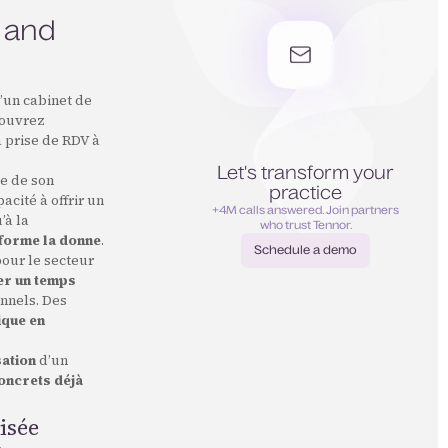
s and
’un cabinet de
écouvrez
 prise de RDV à
Let's transform your
e de son
practice
acité à offrir un
+4M calls answered. Join partners
’à la
who trust Tennor.
forme la donne
.
Schedule a demo
 pour le secteur
Schedule a demo
er un temps
nnels. Des
ique en
sation
d’un
oncrets déjà
isée