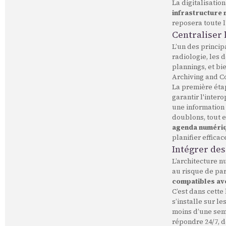
La digitalisation
infrastructure 
reposera toute l
Centraliser 
L’un des principa
radiologie, les 
plannings, et bi
Archiving and C
La première éta
garantir l'inter
une information 
doublons, tout e
agenda numériqu
planifier effica
Intégrer des
L’architecture n
au risque de par
compatibles ave
C’est dans cett
s’installe sur l
moins d’une sema
répondre 24/7, 