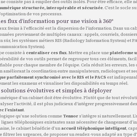
 ne consiste pas à empiler des outils isolés. Pour être efficace, elle 
numérique structurée, interopérable et sécurisée
. C'est le socle s
'optimisation de vos processus.
les flux d’information pour une vision à 360°
ux freins à l'efficacité est la dispersion de l'information. Dans un ca
données proviennent de multiples canaux : appels, courriels, dossie
en sûr, les systèmes métiers RIS (Radiology Information System) et P
ommunication System).
pe consiste à
centraliser ces flux
. Mettre en place une
plateforme u
opérabilité de vos outils permet de regrouper tous ces éléments, facili
fiable pour chaque membre de l’équipe. Cela réduit les erreurs, les o
n améliorant la coordination entre manipulateurs, radiologues et se
e parfaitement synchronisé avec le RIS et le PACS
est indispensa
cement les examens et visualiser les disponibilités en temps réel.
 solutions évolutives et simples à déployer
umérique d’un cabinet doit être évolutive. Plutôt que de tout révolu
alyser l'activité, il est plus judicieux d'intégrer progressivement de
c l’existant
.
e logique qu’une solution comme
Tennor
s’intègre si naturellement. L
es lignes téléphoniques existantes sans nécessiter de changement d’in
ine, le cabinet bénéficie d’un
accueil téléphonique intelligent
, cap
de filtrer les urgences, de proposer un rendez-vous adapté au type 