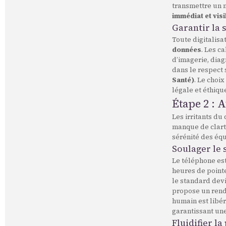
transmettre un 
immédiat et visi
Garantir la 
Toute digitalisa
données
. Les c
d’imagerie, diag
dans le respect 
Santé)
. Le choi
légale et éthiqu
Étape 2 : 
Les irritants du
manque de clarté
sérénité des équ
Soulager le
Le téléphone est
heures de point
le standard devi
propose un rend
humain est libér
garantissant une
Fluidifier l