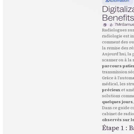
Automation
Digitali
Benefit
7
Min
Samue
Radiologues sur
radiologie est i
comment des out
la remise des ré
Aujourd’hui, la
scanner ou à la r
parcours patient
transmission séc
Grâce à l’automat
médical, les st
précieux
et amé
solutions comm
quelques jours
Dans ce guide c
cabinet de radio
observés sur le
Étape 1 : 