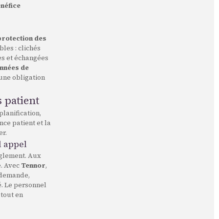
néfice
protection des
bles : clichés
es et échangées
onnées de
 une obligation
s patient
lanification,
ce patient et la
er.
l appel
nglement. Aux
e. Avec
Tennor
,
a demande,
. Le personnel
 tout en