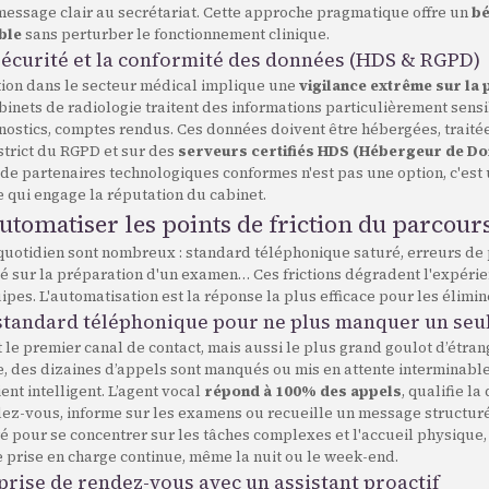
message clair au secrétariat. Cette approche pragmatique offre un
bé
ble
sans perturber le fonctionnement clinique.
sécurité et la conformité des données (HDS & RGPD)
tion dans le secteur médical implique une
vigilance extrême sur la 
abinets de radiologie traitent des informations particulièrement sensi
nostics, comptes rendus. Ces données doivent être hébergées, traité
strict du RGPD et sur des
serveurs certifiés HDS (Hébergeur de D
x de partenaires technologiques conformes n'est pas une option, c'est
e qui engage la réputation du cabinet.
Automatiser les points de friction du parcour
 quotidien sont nombreux : standard téléphonique saturé, erreurs de p
 sur la préparation d'un examen… Ces frictions dégradent l'expérien
ipes. L'automatisation est la réponse la plus efficace pour les élimin
 standard téléphonique pour ne plus manquer un seu
 le premier canal de contact, mais aussi le plus grand goulot d’étra
e, des dizaines d’appels sont manqués ou mis en attente interminabl
ent intelligent. L’agent vocal
répond à 100% des appels
, qualifie l
ez-vous, informe sur les examens ou recueille un message structuré
é pour se concentrer sur les tâches complexes et l'accueil physique,
 prise en charge continue, même la nuit ou le week-end.
a prise de rendez-vous avec un assistant proactif