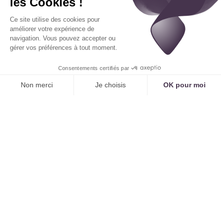
Le rappel, envoyé 24 ou 48 heures avant, n'est plus
une simple alerte. C'est un
deuxième filet de
sécurité
pour les consignes.
Exemple de message vocal de rappel :
"Bonjour, ceci est un rappel du centre d'imagerie.
Vous avez rendez-vous demain à 9h00 pour un
scanner abdominal. Nous vous rappelons qu'il est
impératif d'être à jeun depuis minuit et d'apporter
l'ordonnance de votre médecin ainsi que vos
précédents examens. Pour confirmer votre
présence, veuillez taper 1."
Une Personnalisation Poussée pour Chaque
Situation
La force de l'IA est sa capacité à gérer une
multitude de règles sans jamais en oublier une.
Tennor
permet de configurer des instructions
spécifiques pour chaque type de situation.
Documents à apporter :
"Pensez à amener votre
carte vitale, votre attestation de mutuelle,