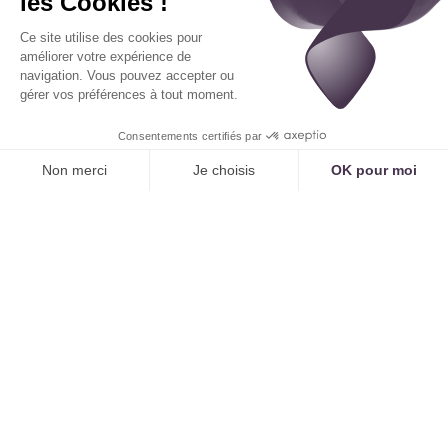
sport."
Cette systématisation permet de
réduire
l'absentéisme de plus de 70%
et de fiabiliser le
planning.
3. Une Révolution dans
l'Organisation du Cabinet de
Kinésithérapie
L'impact de l'IA va bien au-delà de la simple
gestion de l'agenda. Il transforme la manière de
travailler du kinésithérapeute.
Retrouver un Temps de Soin Ininterrompu
C'est le bénéfice le plus précieux. En prenant en
charge 100% des appels, l'IA
élimine les
interruptions
. Le kinésithérapeute peut enfin
réaliser ses séances de 30 minutes sans être
dérangé par le téléphone. La concentration est
maximale, la qualité du soin est améliorée, et la
relation avec le patient présent est respectée.