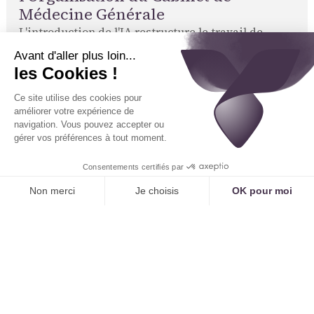
Médecine Générale
L'introduction de l'IA restructure le travail de
l'équipe et améliore l'efficacité globale.
Libérer le Secrétariat pour en Faire un
Véritable Assistant Médical
En automatisant la gestion des appels standards,
l'IA permet à la secrétaire de se concentrer sur des
missions à plus forte valeur :
L'accueil et la préparation des patients au
cabinet.
La gestion des dossiers complexes :
Préparation
des dossiers pour les demandes d'ALD,
coordination avec les spécialistes, suivi des
hospitalisations.
Le support direct au médecin :
Gestion des
courriers, des résultats d'examens, préparation
des ordonnances pour validation.
Le secrétariat devient un acteur clé de la
coordination des soins.