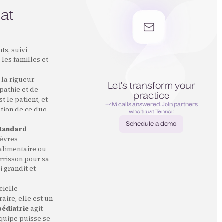
hat
ts, suivi
les familles et
 la rigueur
Let's transform your
pathie et de
practice
t le patient, et
+4M calls answered. Join partners
stion de ce duo
who trust Tennor.
Schedule a demo
tandard
Schedule a demo
ièvres
 alimentaire ou
urrisson pour sa
i grandit et
cielle
aire, elle est un
pédiatrie
agit
équipe puisse se