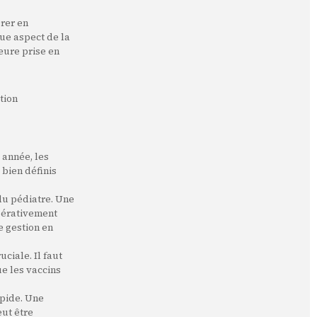
.
orer en
ue aspect de la
leure prise en
tion
 année, les
 bien définis
du pédiatre. Une
mpérativement
 gestion en
ciale. Il faut
ue les vaccins
apide. Une
eut être