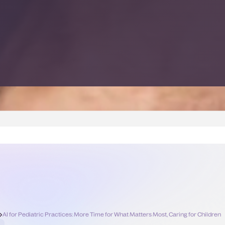
AI for Pediatric Practices: More Time for What Matters Most, Caring for Children