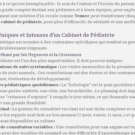
 à ce qui est irremplaçable : le soin de l'enfant et l'écoute du parent
un guide complet destiné aux pédiatres et à leurs équipes, pour expl
ment une solution d'IA vocale comme
Tennor
peut transformer chaq
e
cabinet de pédiatrie
, pour plus d'efficacité, de sérénité et une meil
 Uniques et Intenses d'un Cabinet de Pédiatrie
atrique est soumise à des contraintes spécifiques qui rendent sa ges
ticulièrement exigeante.
thmé par les Urgences et la Croissance
diatre est l'un des plus imprévisibles. Il doit pouvoir intégrer :
ations de suivi systématique :
Les visites mensuelles de la première
de suivi annuels... Ces consultations ont des durées et des contenus
ure, évaluation du développement).
s pédiatriques quotidiennes :
La "bobologie" est le pain quotidien 
, une gastro-entérite, une otite, une bronchiolite... Le planning doit i
es "créneaux d'urgence" à remplir le jour même, ce qui demande une
t une grande flexibilité.
cinal :
La gestion du calendrier vaccinal est une tâche complexe et cru
e les rappels sont faits au bon moment (2 mois, 4 mois, 11 mois...) et q
sont disponibles au cabinet.
de consultation variables :
Une consultation pour une angine est r
n pour des troubles du sommeil ou des difficultés d'apprentissage p