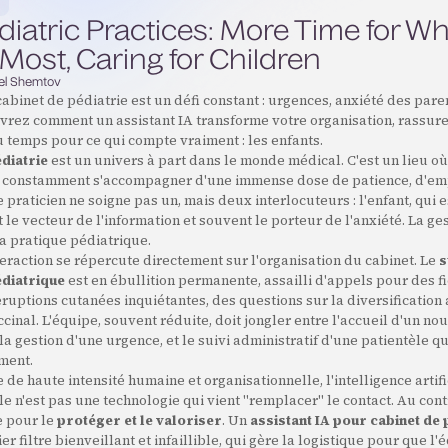
ediatric Practices: More Time for W
Most, Caring for Children
l Shemtov
cabinet de pédiatrie est un défi constant : urgences, anxiété des paren
uvrez comment un assistant IA transforme votre organisation, rassure 
 temps pour ce qui compte vraiment : les enfants.
édiatrie
est un univers à part dans le monde médical. C'est un lieu où
it constamment s'accompagner d'une immense dose de patience, d'em
e praticien ne soigne pas un, mais deux interlocuteurs : l'enfant, qui es
st le vecteur de l'information et souvent le porteur de l'anxiété. La ge
a pratique pédiatrique.
eraction se répercute directement sur l'organisation du cabinet. Le
s
édiatrique
est en ébullition permanente, assailli d'appels pour des f
ruptions cutanées inquiétantes, des questions sur la diversification
ccinal. L'équipe, souvent réduite, doit jongler entre l'accueil d'un no
la gestion d'une urgence, et le suivi administratif d'une patientèle qu
ment.
 de haute intensité humaine et organisationnelle, l'intelligence artifi
e n'est pas une technologie qui vient "remplacer" le contact. Au contr
e pour le
protéger et le valoriser
. Un
assistant IA pour cabinet de 
 filtre bienveillant et infaillible, qui gère la logistique pour que l'