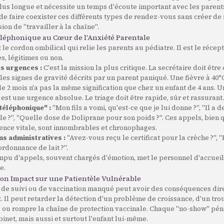
us longue et nécessite un temps d'écoute important avec les parent
t de faire coexister ces différents types de rendez-vous sans créer de
ion de "travailler à la chaîne".
léphonique au Cœur de l'Anxiété Parentale
 le cordon ombilical qui relie les parents au pédiatre. Il est le récep
s, légitimes ou non.
es urgences :
C'est la mission la plus critique. La secrétaire doit êtr
les signes de gravité décrits par un parent paniqué. Une fièvre à 40°
e 2 mois n'a pas la même signification que chez un enfant de 4 ans. Un
 est une urgence absolue. Le triage doit être rapide, sûr et rassurant.
 téléphonique" :
"Mon fils a vomi, qu'est-ce que je lui donne ?", "Il a d
lle ?", "Quelle dose de Doliprane pour son poids ?". Ces appels, bien 
gence vitale, sont innombrables et chronophages.
ns administratives :
"Avez-vous reçu le certificat pour la crèche ?"
ordonnance de lait ?".
ompu d'appels, souvent chargés d'émotion, met le personnel d'accuei
e.
son Impact sur une Patientèle Vulnérable
de suivi ou de vaccination manqué peut avoir des conséquences dire
t. Il peut retarder la détection d'un problème de croissance, d'un tr
ou rompre la chaîne de protection vaccinale. Chaque "no-show" pén
inet, mais aussi et surtout l'enfant lui-même.