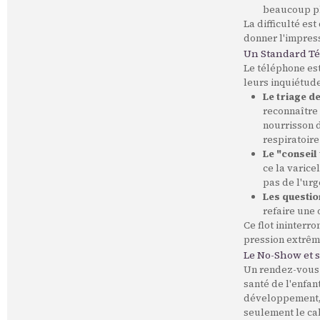
beaucoup pl
La difficulté es
donner l'impress
Un Standard Té
Le téléphone est
leurs inquiétude
Le triage d
reconnaître 
nourrisson d
respiratoire
Le "conseil
ce la varice
pas de l'ur
Les questio
refaire une 
Ce flot ininterr
pression extrêm
Le No-Show et 
Un rendez-vous 
santé de l'enfan
développement, 
seulement le cab