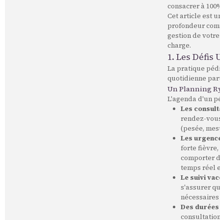
consacrer à 100%
Cet article est 
profondeur com
gestion de votr
charge.
1. Les Défis
La pratique pédi
quotidienne par
Un Planning Ry
L'agenda d'un pé
Les consult
rendez-vous 
(pesée, mes
Les urgence
forte fièvre
comporter d
temps réel e
Le suivi vac
s'assurer qu
nécessaires 
Des durées 
consultatio