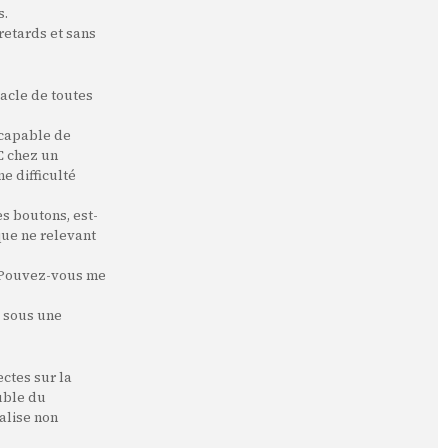
s.
 retards et sans
tacle de toutes
e capable de
C chez un
e difficulté
es boutons, est-
que ne relevant
, "Pouvez-vous me
l sous une
ctes sur la
ouble du
alise non