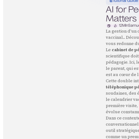
Tutorial Guide
AI for P
Matters 
12
Min
Samue
La gestion d'un 
vaccinal... Déco
vous redonne du
Le
cabinet de p
scientifique do
pédagogie. Ici, l
le parent, qui e
est au cœur de l
Cette double int
téléphonique p
soudaines, des é
le calendrier va
première visite, 
évolue constam
Dans ce contexte
conversationnell
outil stratégiqu
comme un premier