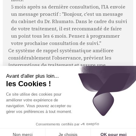
5 mois après sa dernière consultation, l'IA envoie
un message proactif : "Bonjour, c'est un message
du cabinet du Dr. Rhumato. Dans le cadre du suivi
de votre traitement, il est recommandé de faire
un point tous les 6 mois. Pensez à programmer
votre prochaine consultation de suivi."
Ce système de rappel systématique améliore
considérablement l'observance, prévient les
interruptions de traitement et assure une
meilleure prise en charge au long cours.
3. Une Organisation de Cabinet
Optimisée pour la Qualité de Vie au
Travail
L'introduction de l'IA a un effet bénéfique sur le
fonctionnement de l'équipe et la sérénité du
cabinet.
Libérer le Secrétariat pour la Coordination
et l'Éducation Thérapeutique