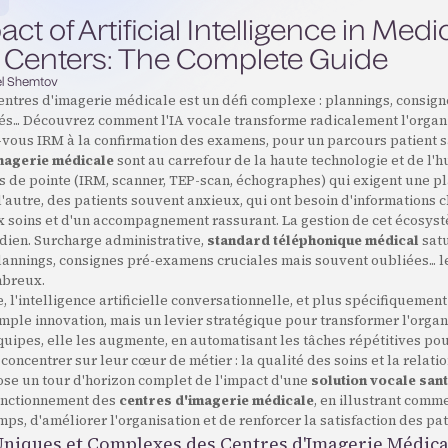
ct of Artificial Intelligence in Medi
 Centers: The Complete Guide
l Shemtov
entres d'imagerie médicale est un défi complexe : plannings, consign
s... Découvrez comment l'IA vocale transforme radicalement l'organi
vous IRM à la confirmation des examens, pour un parcours patient sa
magerie médicale
sont au carrefour de la haute technologie et de l'h
 de pointe (IRM, scanner, TEP-scan, échographes) qui exigent une pl
l'autre, des patients souvent anxieux, qui ont besoin d'informations c
x soins et d'un accompagnement rassurant. La gestion de cet écosy
idien. Surcharge administrative,
standard téléphonique médical
satu
annings, consignes pré-examens cruciales mais souvent oubliées... l
mbreux.
, l'intelligence artificielle conversationnelle, et plus spécifiquement 
imple innovation, mais un levier stratégique pour transformer l'organ
uipes, elle les augmente, en automatisant les tâches répétitives pou
concentrer sur leur cœur de métier : la qualité des soins et la relatio
ose un tour d'horizon complet de l'impact d'une
solution vocale san
onctionnement des
centres d'imagerie médicale
, en illustrant comm
ps, d'améliorer l'organisation et de renforcer la satisfaction des pat
 Uniques et Complexes des Centres d'Imagerie Médica