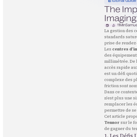
Tutorial Guide
The Impa
Imaging
11
Min
Samue
La gestion des c
standards saturé
prise de rendez-
Les
centres d’i
des équipements
millimétrée. De 
accès rapide au
est un défi quot
complexe des pl
friction sont no
Dans ce contexte
n'est plus une s
remplacer les éq
permettre de se 
Cet article prop
Tennor
sur le f
de gagner du tem
1. Les Défis