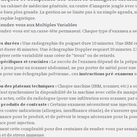
 un cabinet de médecine générale, un centre d'imagerie jongle avec
e bien plus grande. La gestion ne se limite pas à un simple agenda, 
raphie logistique.
endez-vous aux Multiples Variables
rendez-vous est un casse-tête permanent. Chaque type d'examen a s
es durées :
Une radiographie du poignet dure 10 minutes. Une IRM c
ut durer 45 minutes. Une échographie Doppler requiert 30 minutes. L
érer cette variabilité sans créer de "trous" ou de retards.
pécifiques et cruciales :
Le succès de l'examen dépend de la prépa
e à jeun pour un scanner abdominal, ne pas porter de métal pour une 
e pour une échographie pelvienne... ces
instructions pré-examens
s
.
n des plateaux techniques :
Chaque machine (IRM, scanner, etc.) a s
 faut synchroniser la disponibilité de la machine avec celle du manipu
s actes, celle du radiologue (pour une infiltration sous scanner, par
 produits de contraste :
Certains examens nécessitent une injection
les contre-indications (allergies, insuffisance rénale), de s'assurer que
nance pour le produit, et de prévoir le temps nécessaire pour la pos
nce post-injection.
ent cette complexité pour des centaines de rendez-vous par semai
 et de stress immense.