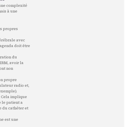
 une complexité
mais à une
es propres
érébrale avec
'agenda doit être
ration du
IRM, avoir la
ont non
on propre
lateur radio et,
 exemple).
. Cela implique
 le patient a
e du cathéter et
ne est une