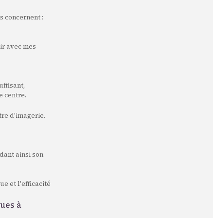
ls concernent :
nir avec mes
ffisant,
e centre.
re d'imagerie.
dant ainsi son
e et l'efficacité
ques à