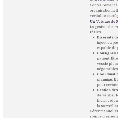
Contrairement à
organisationnell
véritable chorég
Un Volume de R
La gestion des 
règles :
Diversité d
injection pe
capable de g
Consignes s
patient. Êtr
vessie plein
négociables
Coordinatio
planning. Il
pour certain
Gestion des
de vérifier 
bien l'ordon
la surveilla
Gérer manuellem
source d'erreurs