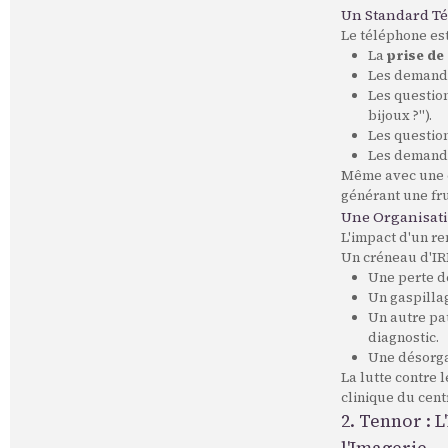
Un Standard T
Le téléphone est
La
prise de
Les demande
Les question
bijoux ?").
Les questio
Les demande
Même avec une éq
générant une fru
Une Organisati
L'impact d'un r
Un créneau d'IRM
Une perte d
Un gaspilla
Un autre pat
diagnostic.
Une désorga
La lutte contre 
clinique du cent
2. Tennor : 