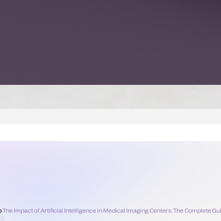
The Impact of Artificial Intelligence in Medical Imaging Centers: The Complete Gu