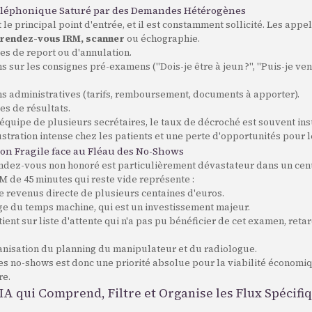
éléphonique Saturé par des Demandes Hétérogènes
 le principal point d'entrée, et il est constamment sollicité. Les appe
 rendez-vous IRM, scanner
ou échographie.
s de report ou d'annulation.
s sur les consignes pré-examens ("Dois-je être à jeun ?", "Puis-je ve
ns administratives (tarifs, remboursement, documents à apporter).
s de résultats.
uipe de plusieurs secrétaires, le taux de décroché est souvent insu
stration intense chez les patients et une perte d'opportunités pour l
on Fragile face au Fléau des No-Shows
endez-vous non honoré est particulièrement dévastateur dans un cent
 de 45 minutes qui reste vide représente :
e revenus directe de plusieurs centaines d'euros.
ge du temps machine, qui est un investissement majeur.
ient sur liste d'attente qui n'a pas pu bénéficier de cet examen, retar
nisation du planning du manipulateur et du radiologue.
les no-shows est donc une priorité absolue pour la viabilité économiqu
re.
L'IA qui Comprend, Filtre et Organise les Flux Spécifi