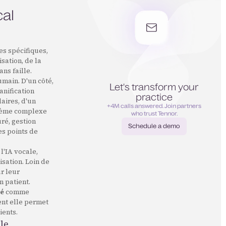
cal
es spécifiques,
sation, de la
ns faille.
umain. D'un côté,
Let's transform your
anification
practice
laires, d'un
+4M calls answered. Join partners
stème complexe
who trust Tennor.
ré, gestion
Schedule a demo
es points de
Schedule a demo
l'IA vocale,
isation. Loin de
r leur
n patient.
té
comme
ent elle permet
ients.
le