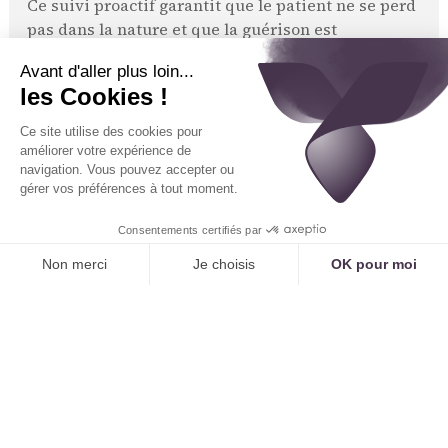
Ce suivi proactif garantit que le patient ne se perd
pas dans la nature et que la guérison est
correctement supervisée.
3. Une Organisation de Cabinet
Réinventée pour la Performance
L'introduction de l'IA a un impact direct sur
l'efficacité et la sérénité de l'équipe.
Libérer le Secrétariat pour la Coordination
des Soins
En automatisant la gestion des appels simples et
des certificats, l'IA permet à la secrétaire de
devenir une véritable
coordinatrice de parcours
de soin sportif
. Elle peut se consacrer à :
L'accueil et l'accompagnement des patients
blessés
, qui ont besoin d'empathie et de
réconfort.
La coordination avec le réseau de soins :
prendre
rendez-vous pour une IRM en urgence, échanger
avec le kinésithérapeute sur le protocole de