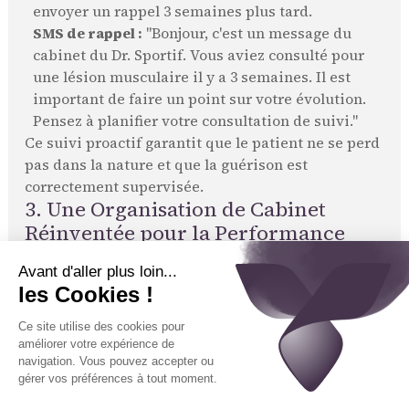
envoyer un rappel 3 semaines plus tard.
SMS de rappel :
"Bonjour, c'est un message du
cabinet du Dr. Sportif. Vous aviez consulté pour
une lésion musculaire il y a 3 semaines. Il est
important de faire un point sur votre évolution.
Pensez à planifier votre consultation de suivi."
Ce suivi proactif garantit que le patient ne se perd
pas dans la nature et que la guérison est
correctement supervisée.
3. Une Organisation de Cabinet
Réinventée pour la Performance
L'introduction de l'IA a un impact direct sur
l'efficacité et la sérénité de l'équipe.
Libérer le Secrétariat pour la Coordination
des Soins
En automatisant la gestion des appels simples et
des certificats, l'IA permet à la secrétaire de
devenir une véritable
coordinatrice de parcours
de soin sportif
. Elle peut se consacrer à :