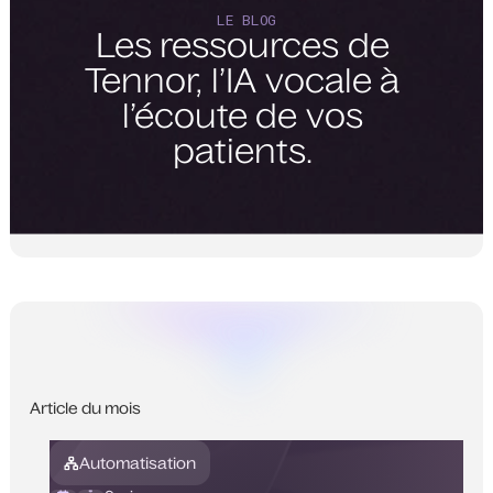
LE BLOG
Les
ressources
de
Tennor,
l’IA
vocale
à
l’écoute
de
vos
patients.
Article du mois
Automatisation