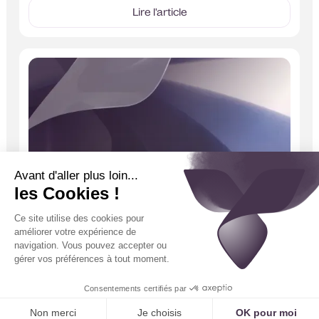
secrétariats médicaux et fluidifie le parcours patient.
Lire l'article
9
min
CareCall Devient Tennor
CareCall évolue et devient Tennor. Découvrez notre
nouvelle identité, notre manifeste, et notre vision
d’une IA vocale qui orchestre et harmonise le
Lire l'article
parcours de soin pour libérer les équipes médicales.