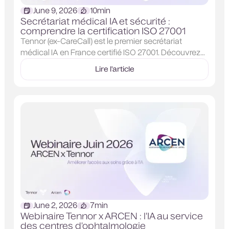
June 9, 2026
10
min
Secrétariat médical IA et sécurité :
comprendre la certification ISO 27001
Tennor (ex-CareCall) est le premier secrétariat
médical IA en France certifié ISO 27001. Découvrez
ce que cette norme garantit et comment elle
Lire l'article
s'articule avec l'HDS et le RGPD pour protéger la
donnée de santé.
June 2, 2026
7
min
Webinaire Tennor x ARCEN : l'IA au service
des centres d'ophtalmologie