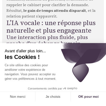
rappeler le cabinet pour clarifier la demande.
Résultat,
le gain de temps attendu disparaît
, et la
relation patient s’appauvrit.
L’IA vocale : une réponse plus
naturelle et plus engageante
Une interaction plus fluide, plus
proche d’un échange humain
Contrairement aux interfaces textuelles, l’IA vocale
repose sur la
voix
, canal naturel de la
communication. Elle permet aux patients de parler
comme ils le feraient avec une vraie personne. Le
système comprend l’intention, reformule si
nécessaire, pose des questions de clarification, et
avance dans l’échange sans interrompre la fluidité.
Cette dynamique conversationnelle permet de
rassurer
, d’écouter les hésitations, et de capter
des signaux faibles. Pour un patient stressé ou peu