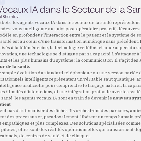
n
ocaux IA dans le Secteur de la Sa
l Shemtov
bots, les agents vocaux IA dans le secteur de la santé représentent 
endez-vous intelligente au suivi post-opératoire proactif, découvre
dèle en profondeur l'interaction entre le patient et le système de so
a santé est au cœur d'une transformation numérique sans précédent. 
tisés à la télémédecine, la technologie redéfinit chaque aspect du so
novation, une technologie se distingue par sa capacité à s'attaquer à 
ants et les plus humains du système : la communication. Il s'agit des
ur de la santé
.
e simple évolution du standard téléphonique ou une version parlée d
rsationnels intelligents représentent un véritable saut quantique. E
ntelligence artificielle pour comprendre le langage naturel, la capac
s illimités d'interactions, et une intégration profonde avec les syst
 santé, les agents vocaux IA sont en train de devenir le
nouveau sys
atient
.
tent pas d'automatiser des tâches. Ils orchestrent des parcours, antic
sent des processus et, paradoxalement, libèrent un temps humain pr
us empathiques et plus complexes. Des solutions spécialisées comm
 pilotes ; elles sont des réalités opérationnelles qui transforment dé
cabinets, de centres de santé et de cliniques.