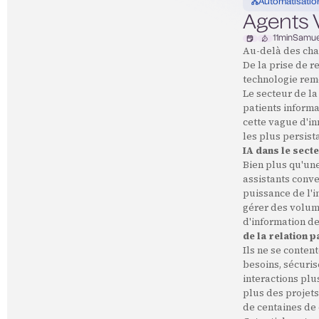
Automatisatio
Agents V
11
min
Samue
Au-delà des chat
De la prise de r
technologie remo
Le secteur de l
patients informa
cette vague d'in
les plus persist
IA dans le secte
Bien plus qu'un
assistants conve
puissance de l'i
gérer des volume
d'information de
de la relation p
Ils ne se conten
besoins, sécuri
interactions pl
plus des projets
de centaines de 