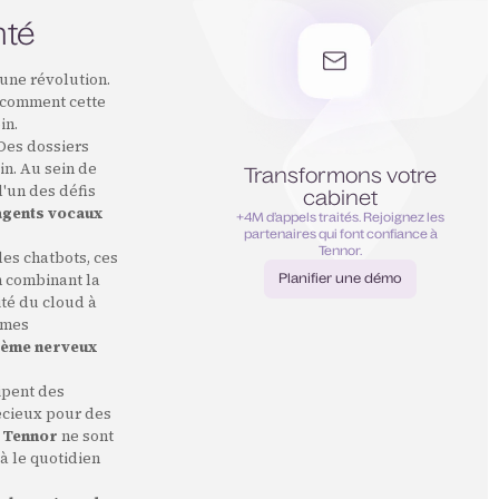
nté
une révolution.
z comment cette
in.
Des dossiers
in. Au sein de
Transformons votre
l'un des défis
cabinet
agents vocaux
+4M d’appels traités. Rejoignez les
partenaires qui font confiance à
Tennor.
es chatbots, ces
Planifier une démo
n combinant la
Planifier une démo
ité du cloud à
èmes
tème nerveux
ipent des
écieux pour des
e
Tennor
ne sont
jà le quotidien