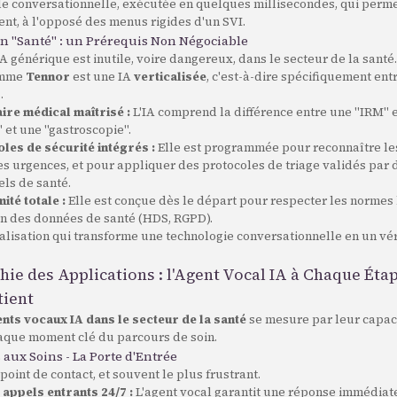
cle conversationnelle, exécutée en quelques millisecondes, qui perm
igent, à l'opposé des menus rigides d'un SVI.
on "Santé" : un Prérequis Non Négociable
A générique est inutile, voire dangereux, dans le secteur de la santé
omme
Tennor
est une IA
verticalisée
, c'est-à-dire spécifiquement ent
.
ire médical maîtrisé :
L'IA comprend la différence entre une "IRM" e
 et une "gastroscopie".
les de sécurité intégrés :
Elle est programmée pour reconnaître le
les urgences, et pour appliquer des protocoles de triage validés par 
ls de santé.
ité totale :
Elle est conçue dès le départ pour respecter les normes l
on des données de santé (HDS, RGPD).
ialisation qui transforme une technologie conversationnelle en un vé
hie des Applications : l'Agent Vocal IA à Chaque Éta
tient
nts vocaux IA dans le secteur de la santé
se mesure par leur capaci
chaque moment clé du parcours de soin.
s aux Soins - La Porte d'Entrée
point de contact, et souvent le plus frustrant.
 appels entrants 24/7 :
L'agent vocal garantit une réponse immédiat