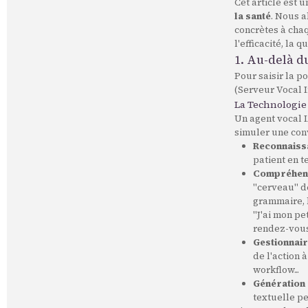
Cet article est 
la santé
. Nous a
concrètes à chaq
l'efficacité, la
1. Au-delà d
Pour saisir la po
(Serveur Vocal I
La Technologie
Un agent vocal 
simuler une con
Reconnaissa
patient en t
Compréhensi
"cerveau" de
grammaire, 
"J'ai mon pe
rendez-vous
Gestionnair
de l'action 
workflow...
Génération 
textuelle pe