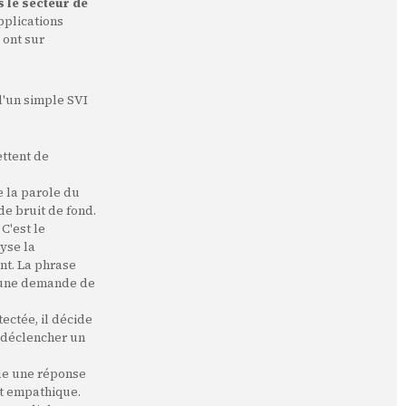
 le secteur de
pplications
 ont sur
 d'un simple SVI
ettent de
e la parole du
de bruit de fond.
C'est le
yse la
nt. La phrase
me une demande de
tectée, il décide
, déclencher un
le une réponse
et empathique.