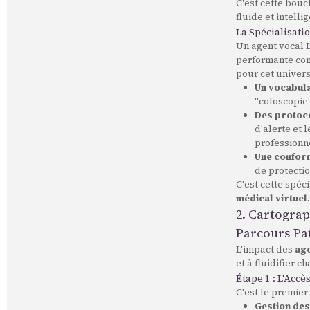
C'est cette bou
fluide et intell
La Spécialisati
Un agent vocal I
performante c
pour cet univers
Un vocabula
"coloscopie"
Des protoco
d'alerte et 
professionne
Une conform
de protecti
C'est cette spéc
médical virtuel
.
2. Cartograp
Parcours Pa
L'impact des
age
et à fluidifier 
Étape 1 : L'Accè
C'est le premier 
Gestion des