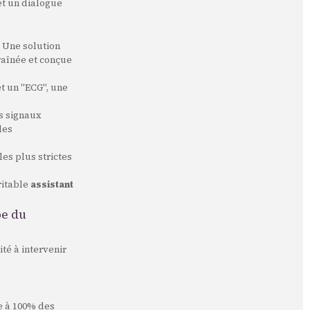
et un dialogue
. Une solution
raînée et conçue
t un "ECG", une
s signaux
des
es plus strictes
ritable
assistant
pe du
té à intervenir
e à 100% des