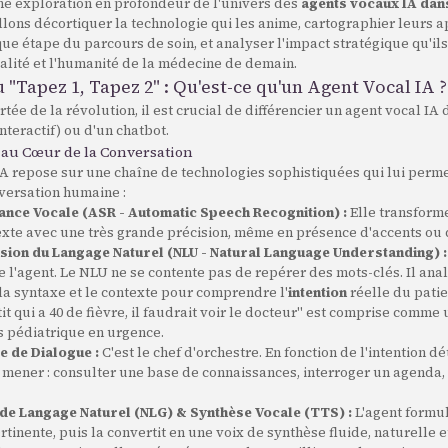
une exploration en profondeur de l'univers des
agents vocaux IA dans
llons décortiquer la technologie qui les anime, cartographier leurs a
ue étape du parcours de soin, et analyser l'impact stratégique qu'ils
 qualité et l'humanité de la médecine de demain.
u "Tapez 1, Tapez 2" : Qu'est-ce qu'un Agent Vocal IA ?
rtée de la révolution, il est crucial de différencier un agent vocal IA
nteractif) ou d'un chatbot.
 au Cœur de la Conversation
IA repose sur une chaîne de technologies sophistiquées qui lui perm
versation humaine :
nce Vocale (ASR - Automatic Speech Recognition) :
Elle transform
exte avec une très grande précision, même en présence d'accents ou 
on du Langage Naturel (NLU - Natural Language Understanding) :
 l'agent. Le NLU ne se contente pas de repérer des mots-clés. Il anal
la syntaxe et le contexte pour comprendre l'
intention
réelle du patie
tit qui a 40 de fièvre, il faudrait voir le docteur" est comprise com
 pédiatrique en urgence.
e de Dialogue :
C'est le chef d'orchestre. En fonction de l'intention dé
à mener : consulter une base de connaissances, interroger un agenda
de Langage Naturel (NLG) & Synthèse Vocale (TTS) :
L'agent formu
rtinente, puis la convertit en une voix de synthèse fluide, naturelle 