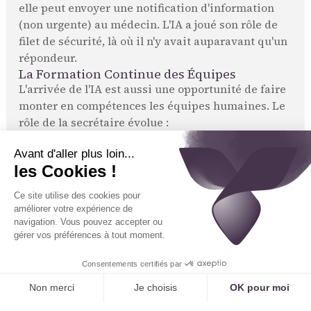
elle peut envoyer une notification d'information
(non urgente) au médecin. L'IA a joué son rôle de
filet de sécurité, là où il n'y avait auparavant qu'un
répondeur.
La Formation Continue des Équipes
L'arrivée de l'IA est aussi une opportunité de faire
monter en compétences les équipes humaines. Le
rôle de la secrétaire évolue :
Elle apprend à
piloter l'IA
: configurer les règles,
analyser les données du tableau de bord.
Elle se spécialise dans la
gestion de cas
complexes
: elle devient la référente pour les
situations que l'IA ne peut pas gérer.
Elle renforce ses
compétences relationnelles
, car
c'est là que réside sa principale valeur ajoutée.
L'humain reste primordial
, non seulement pour
gérer les exceptions, mais aussi pour entraîner,
superviser et améliorer l'IA en continu.
4. L'IA au Service de la Relation