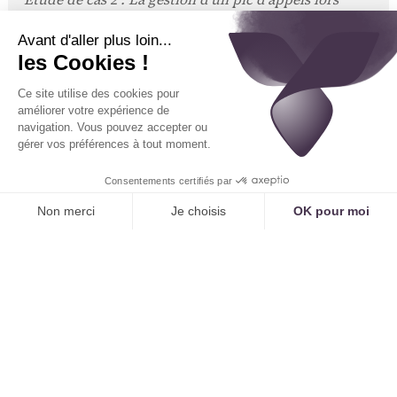
d'une épidémie
Un cabinet de pédiatrie reçoit 30
appels en 10 minutes.
Sans IA :
28 appels tombent sur un répondeur.
Parmi eux, peut-être, un nourrisson avec une
détresse respiratoire.
Avec Tennor :
L'IA répond aux 30 appels. Elle gère
les 25 demandes de rendez-vous pour "fièvre et
toux". Elle identifie les 5 appels où les parents
mentionnent "difficulté à respirer" ou "cyanose" et
les place en tête de la liste des tâches du
secrétariat avec un drapeau rouge. L'équipe peut
se concentrer immédiatement sur les cas les plus
graves.
La Traçabilité pour une Sécurité Juridique
Chaque interaction, chaque décision de triage
prise par l'IA est
horodatée et enregistrée
. En cas
de litige, le cabinet peut prouver que l'appel a été
reçu, que les bons mots-clés ont été détectés et