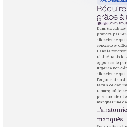
Automatisatio
Réduire
grâce à 
6
min
Samue
Dans un cabinet
prendra pas ren
silencieuse qui 
concrète et effic
Dans le fonction
réalité. Mais le
opportunité perd
urgence non dét
silencieuse qui 
l’organisation d
Face à ce défi m
remarquablement 
permanente et e
manquer une dem
L'anatomie
manqués
Sous-estimer le