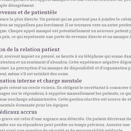
mple désagrément.
revenus et de patientèle
ence la plus directe. Un patient qui ne parvient pas à joindre le cabi
ives ne rappellera pas forcément. Il se tournera vers un autre profe
igne. Chaque appel manqué est potentiellement un nouveau patient 
 pris, ce qui représente une perte de revenus directe et un manque 
on de la relation patient
t, souvent inquiet ou pressé, se heurte à un téléphone qui sonne dans 
ustration et un sentiment d'abandon. Cette expérience négative dégr
binet. La perception d'un manque de disponibilité et d'organisation p
ient, même s'il est satisfait des soins.
sation interne et charge mentale
és créent un cercle vicieux. Ils obligent le secrétariat à consacrer
sages sur le répondeur, à rappeler manuellement les patients, ce qu
 une surcharge administrative. Cette gestion réactive est source de st
 mentale écrasante pour les équipes.
médicaux accrus
us grave est celui d'une urgence non détectée. Un patient décrivant
ombe sur un répondeur peut perdre un temps précieux. Assurer un
est aussi une question de sécurité et de responsabilité médicale.