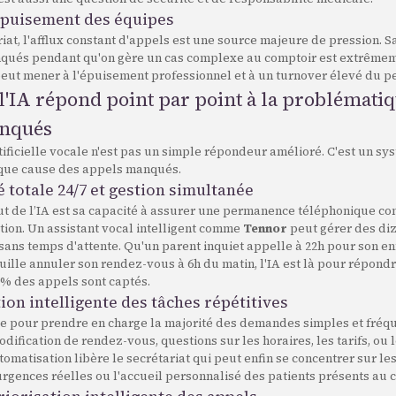
 épuisement des équipes
iat, l'afflux constant d'appels est une source majeure de pression. S
qués pendant qu'on gère un cas complexe au comptoir est extrêmem
peut mener à l'épuisement professionnel et à un turnover élevé du p
IA répond point par point à la problématiq
nqués
rtificielle vocale n'est pas un simple répondeur amélioré. C'est un s
que cause des appels manqués.
é totale 24/7 et gestion simultanée
ut de l’IA est sa capacité à assurer une permanence téléphonique co
tion. Un assistant vocal intelligent comme
Tennor
peut gérer des di
sans temps d'attente. Qu'un parent inquiet appelle à 22h pour son e
uille annuler son rendez-vous à 6h du matin, l'IA est là pour répondre
0% des appels sont captés.
on intelligente des tâches répétitives
ée pour prendre en charge la majorité des demandes simples et fréque
dification de rendez-vous, questions sur les horaires, les tarifs, ou
utomatisation libère le secrétariat qui peut enfin se concentrer sur le
rgences réelles ou l'accueil personnalisé des patients présents au c