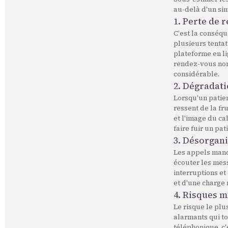
au-delà d'un si
1. Perte de 
C'est la conséqu
plusieurs tentat
plateforme en l
rendez-vous non
considérable.
2. Dégradati
Lorsqu'un patien
ressent de la fr
et l'image du ca
faire fuir un pat
3. Désorgani
Les appels manqu
écouter les mes
interruptions et
et d'une charge
4. Risques 
Le risque le pl
alarmants qui t
téléphonique, c'