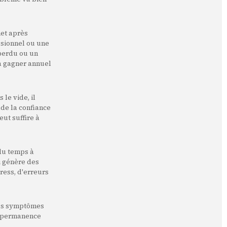
net après
ssionnel ou une
perdu ou un
à gagner annuel
le vide, il
ade la confiance
eut suffire à
 du temps à
i génère des
ress, d'erreurs
 des symptômes
e permanence