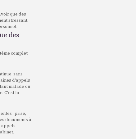
avoir que des
ent stressant.
ersonnel.
ue des
ystème complet
ntinue, sans
zaines d'appels
nfant malade ou
. C'est la
ntes : prise,
 les documents à
s appels
abinet.