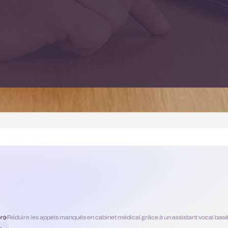
on
Réduire les appels manqués en cabinet médical grâce à un assistant vocal basé 