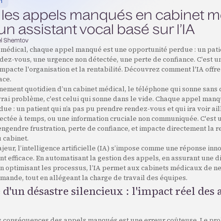
n
 les appels manqués en cabinet m
un assistant vocal basé sur l’IA
l Shemtov
 médical, chaque appel manqué est une opportunité perdue : un pati
dez-vous, une urgence non détectée, une perte de confiance. C'est 
impacte l'organisation et la rentabilité. Découvrez comment l'IA offr
ace.
nement quotidien d’un cabinet médical, le téléphone qui sonne sans 
 vrai problème, c'est celui qui sonne dans le vide. Chaque appel man
ue : un patient qui n’a pas pu prendre rendez-vous et qui ira voir ail
ectée à temps, ou une information cruciale non communiquée. C'est
engendre frustration, perte de confiance, et impacte directement la re
u cabinet.
ajeur, l’intelligence artificielle (IA) s’impose comme une réponse inn
efficace. En automatisant la gestion des appels, en assurant une di
n optimisant les processus, l’IA permet aux cabinets médicaux de ne
ande, tout en allégeant la charge de travail des équipes.
 d'un désastre silencieux : l'impact réel des
s conséquences des appels manqués est une erreur coûteuse. Le pr