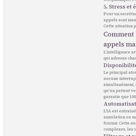
5. Stress et
Pour un secrétar
appels sont man
Cette situation 
Comment l'
appels ma
L’intelligence a
qui adresse cha
Disponibilit
Le principal ato
aucune interrup
simultanément, 
qu'un patient ve
garantie que 10
Automatisati
L'IA est entraîn
annulation ou mo
fournir. Cette a
complexes, les u