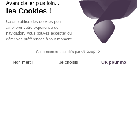
thèmes émergent :
Le soulagement
: "Enfin un cabinet qu'on peut
joindre facilement !"
L'efficacité
: "Prise de rendez-vous en moins de
deux minutes, c'est parfait."
La modernité
: "C'est bien de voir que mon
médecin utilise des outils modernes pour
faciliter la vie de ses patients."
La clarté
: "Au moins, là, je suis sûr des
informations, tout est confirmé par SMS."
Ce qui relevait de l’innovation il y a quelques
années devient
un standard en devenir
. Face à la
difficulté de recruter du personnel qualifié et à la
pression croissante sur les systèmes de santé, l'IA
vocale n'est plus un gadget, mais un
pilier
organisationnel
. Elle devient la solution naturelle
pour garantir une qualité d'accueil constante.
La force de
Tennor
est de proposer une IA
spécifiquement entraînée pour les enjeux