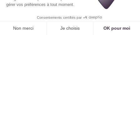
Gérer les rendez-vous pré et post-opératoires,
faire le lien avec le laboratoire
d'anatomopathologie pour les résultats des
biopsies.
La gestion des dossiers complexes
et des
demandes de prise en charge.
L'accompagnement des patients sous traitements
lourds
(biothérapies pour le psoriasis, etc.).
Le secrétariat devient un maillon fort de la chaîne
de soin, et non plus un simple standard
téléphonique.
Une Gestion Fluide des Nouveaux Patients
Face à la saturation, l'IA peut gérer la politique du
cabinet concernant les nouveaux patients de
manière systématique et non-conflictuelle.
Si le cabinet est fermé aux nouveaux patients, l'IA
peut l'expliquer poliment et orienter vers d'autres
solutions (annuaires en ligne, etc.).
Si le cabinet ouvre des créneaux pour nouveaux