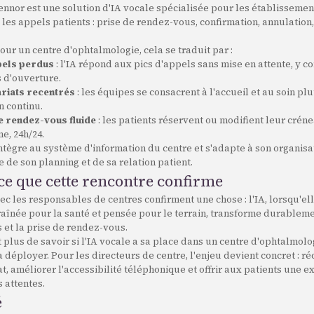
Tennor est une solution d'IA vocale spécialisée pour les établissement
les appels patients : prise de rendez-vous, confirmation, annulatio
ur un centre d'ophtalmologie, cela se traduit par :
pels perdus
: l'IA répond aux pics d'appels sans mise en attente, y 
s d'ouverture.
riats recentrés
: les équipes se consacrent à l'accueil et au soin plu
n continu.
e rendez-vous fluide
: les patients réservent ou modifient leur crén
e, 24h/24.
intègre au système d'information du centre et s'adapte à son organisa
e de son planning et de sa relation patient.
 ce que cette rencontre confirme
c les responsables de centres confirment une chose : l'IA, lorsqu'ell
raînée pour la santé et pensée pour le terrain, transforme durableme
s et la prise de rendez-vous.
t plus de savoir si l'IA vocale a sa place dans un centre d'ophtalmolo
a déployer. Pour les directeurs de centre, l'enjeu devient concret : r
t, améliorer l'accessibilité téléphonique et offrir aux patients une e
 attentes.
é