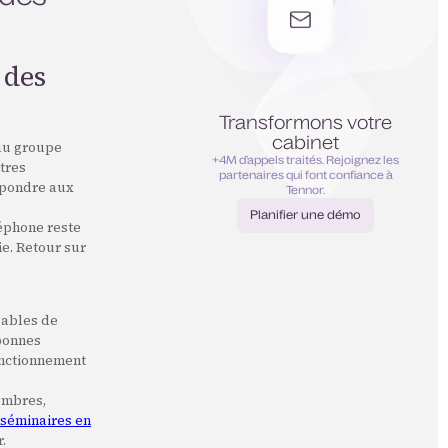
 des
Transformons votre
cabinet
 du groupe
+4M d’appels traités. Rejoignez les
tres
partenaires qui font confiance à
épondre aux
Tennor.
Planifier une démo
léphone reste
Planifier une démo
ie. Retour sur
sables de
 bonnes
fonctionnement
embres,
s
séminaires en
.