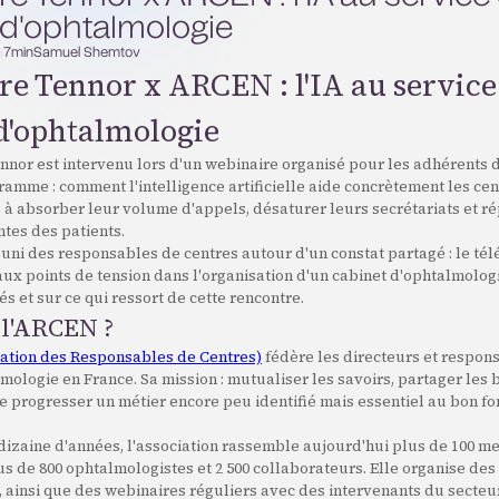
 d'ophtalmologie
7
min
Samuel Shemtov
e Tennor x ARCEN : l'IA au service
d'ophtalmologie
Tennor est intervenu lors d'un webinaire organisé pour les adhérents
ramme : comment l'intelligence artificielle aide concrètement les cen
 à absorber leur volume d'appels, désaturer leurs secrétariats et r
ntes des patients.
uni des responsables de centres autour d'un constat partagé : le té
aux points de tension dans l'organisation d'un cabinet d'ophtalmolog
és et sur ce qui ressort de cette rencontre.
, l'ARCEN ?
ation des Responsables de Centres)
fédère les directeurs et respon
mologie en France. Sa mission : mutualiser les savoirs, partager les
re progresser un métier encore peu identifié mais essentiel au bon 
 dizaine d'années, l'association rassemble aujourd'hui plus de 100 m
s de 800 ophtalmologistes et 2 500 collaborateurs. Elle organise de
, ainsi que des webinaires réguliers avec des intervenants du secteur