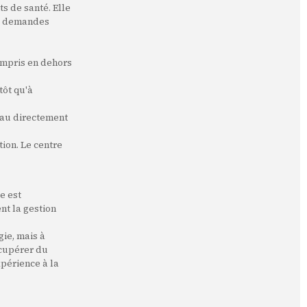
s de santé. Elle
n, demandes
compris en dehors
tôt qu'à
eau directement
tion. Le centre
e est
nt la gestion
gie, mais à
écupérer du
xpérience à la