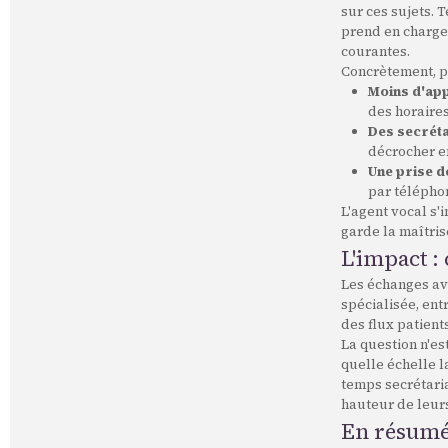
sur ces sujets. 
prend en charge 
courantes.
Concrètement, po
Moins d'ap
des horaire
Des secréta
décrocher e
Une prise d
par téléphon
L'agent vocal s'
garde la maîtris
L'impact :
Les échanges ave
spécialisée, ent
des flux patient
La question n'es
quelle échelle l
temps secrétaria
hauteur de leurs
En résum