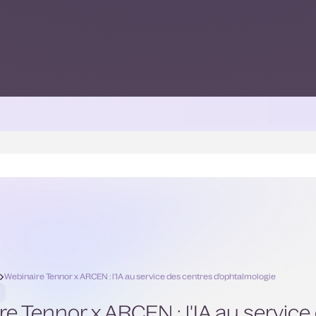
l
Webinaire Tennor x ARCEN : l'IA au service des centres d'ophtalmologie
e Tennor x ARCEN : l'IA au service