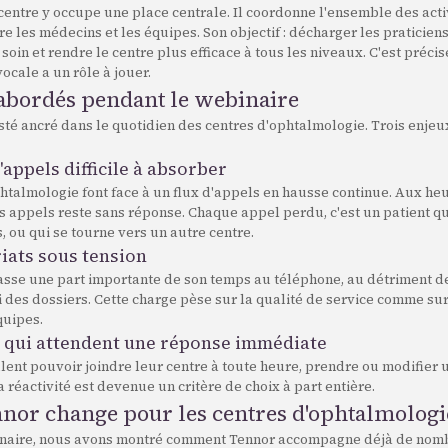
centre y occupe une place centrale. Il coordonne l'ensemble des acti
ntre les médecins et les équipes. Son objectif : décharger les praticien
 soin et rendre le centre plus efficace à tous les niveaux. C'est préci
vocale a un rôle à jouer.
 abordés pendant le webinaire
sté ancré dans le quotidien des centres d'ophtalmologie. Trois enje
appels difficile à absorber
htalmologie font face à un flux d'appels en hausse continue. Aux heu
s appels reste sans réponse. Chaque appel perdu, c'est un patient q
 ou qui se tourne vers un autre centre.
iats sous tension
asse une part importante de son temps au téléphone, au détriment de
i des dossiers. Cette charge pèse sur la qualité de service comme sur
quipes.
s qui attendent une réponse immédiate
lent pouvoir joindre leur centre à toute heure, prendre ou modifier
a réactivité est devenue un critère de choix à part entière.
nor change pour les centres d'ophtalmologi
inaire, nous avons montré comment Tennor accompagne déjà de nom