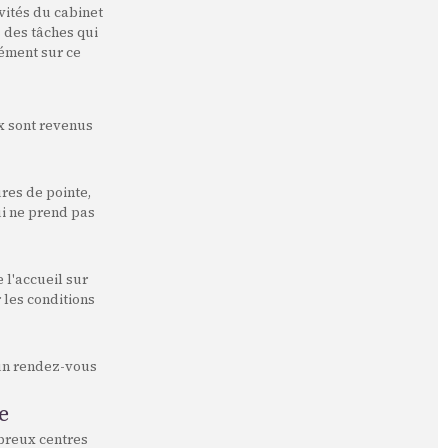
vités du cabinet
s des tâches qui
sément sur ce
ux sont revenus
res de pointe,
ui ne prend pas
 l'accueil sur
 les conditions
 un rendez-vous
e
breux centres