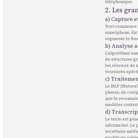
téléphonique.
2. Les gra
a) Capture e
Tout commence pa
smartphone, dict
segmente le flu
b) Analyse a
L’algorithme an
de structures gr
les réseaux de n
tournures spéci
c) Traitemen
Le NLP (Natural
phrase, de corri
que la reconnais
modèles context
d) Transcrip
Le texte est gén
informatisé. Le 
secrétaire médi
workflows métie