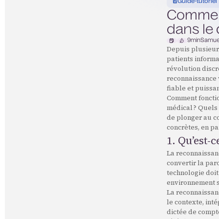
Guide-tutoriel
Comment
dans le
9
min
Samue
Depuis plusieur
patients informa
révolution discr
reconnaissance v
fiable et puissa
Comment fonctio
médical ? Quels 
de plonger au cœ
concrètes, en p
1. Qu’est-
La reconnaissanc
convertir la par
technologie doit
environnement s
La reconnaissanc
le contexte, int
dictée de compte