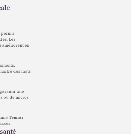
cale
t permis
les. Les
 s’améliorent en
caments,
nnaître des mots
 garantir une
es ou de micros
comme
Tennor
,
accès.
 santé