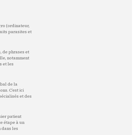
ro (ordinateur,
uits parasites et
, de phrases et
elle, notamment
 et les
bal de la
ns. C’est ici
pécialisés et des
sier patient
te étape à un
n dans les