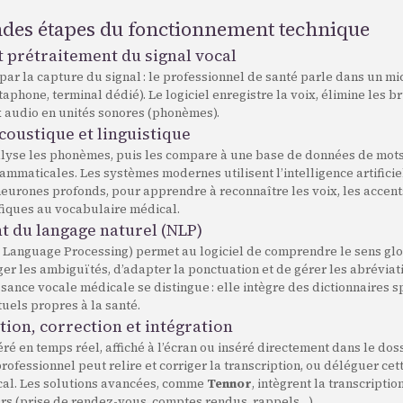
ndes étapes du fonctionnement technique
t prétraitement du signal vocal
r la capture du signal : le professionnel de santé parle dans un mic
aphone, terminal dédié). Le logiciel enregistre la voix, élimine les br
x audio en unités sonores (phonèmes).
coustique et linguistique
alyse les phonèmes, puis les compare à une base de données de mots
ammaticales. Les systèmes modernes utilisent l’intelligence artifici
eurones profonds, pour apprendre à reconnaître les voix, les accents
fiques au vocabulaire médical.
t du langage naturel (NLP)
 Language Processing) permet au logiciel de comprendre le sens glo
ger les ambiguïtés, d’adapter la ponctuation et de gérer les abréviatio
sance vocale médicale se distingue : elle intègre des dictionnaires s
uels propres à la santé.
tion, correction et intégration
éré en temps réel, affiché à l’écran ou inséré directement dans le dos
professionnel peut relire et corriger la transcription, ou déléguer cet
cal. Les solutions avancées, comme
Tennor
, intègrent la transcriptio
rs (prise de rendez-vous, comptes rendus, rappels…).