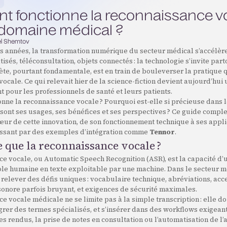
 fonctionne la reconnaissance v
 domaine médical ?
l Shemtov
s années, la transformation numérique du secteur médical s’accélère
tisés, téléconsultation, objets connectés : la technologie s’invite par
ète, pourtant fondamentale, est en train de bouleverser la pratique q
ocale. Ce qui relevait hier de la science-fiction devient aujourd’hui u
nt pour les professionnels de santé et leurs patients.
nne la reconnaissance vocale ? Pourquoi est-elle si précieuse dans 
sont ses usages, ses bénéfices et ses perspectives ? Ce guide compl
ur de cette innovation, de son fonctionnement technique à ses appli
assant par des exemples d’intégration comme
Tennor
.
ce que la reconnaissance vocale ?
e vocale, ou Automatic Speech Recognition (ASR), est la capacité d’u
ole humaine en texte exploitable par une machine. Dans le secteur mé
 relever des défis uniques : vocabulaire technique, abréviations, acc
onore parfois bruyant, et exigences de sécurité maximales.
e vocale médicale ne se limite pas à la simple transcription : elle 
égrer des termes spécialisés, et s’insérer dans des workflows exigean
s rendus, la prise de notes en consultation ou l’automatisation de l’