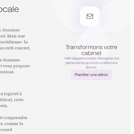
ocale
. Dossiers
tout. Mais une
uotidienne : la
Transformons votre
n outil concret,
cabinet
+4M d’appels traités. Rejoignez les
le domaine
partenaires qui font confiance à
et vous propose
Tennor.
cations
Planifier une démo
Planifier une démo
n logiciel à
dical, cette
ents,
doit comprendre
ts, comme la
accueil