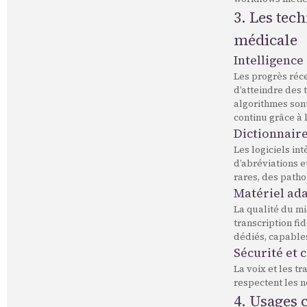
3. Les tec
médicale
Intelligence
Les progrès réce
d’atteindre des 
algorithmes sont
continu grâce à
Dictionnair
Les logiciels i
d’abréviations e
rares, des path
Matériel ad
La qualité du mi
transcription f
dédiés, capables
Sécurité et 
La voix et les t
respectent les n
4. Usages 