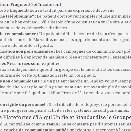
tient Fragmenté et Incohérent
 cette fragmentation se traduit par une expérience décousue.
the téléphonique" :
Le patient doit souvent appeler plusieurs numér
ce ou le bon créneau. S'il a besoin d'une consultation sur le site A e
 doit faire deux démarches distinctes.
e reconnaissance :
Un patient fidèle du centre de Lyon n'est pas r
pelle le centre de Marseille, même s'ils appartiennent au même grou
ce et de fidélité est perdu.
cation non personnalisée :
Les campagnes de communication (prév
t difficiles à déployer de manière ciblée et cohérente sur l'ensembl
 des Ressources sous-exploitée
paux avantages théoriques d'un groupe est la mutualisation des ress
centralisée, cette optimisation reste un vœu pieux.
s non communicants :
Si un patient cherche un rendez-vous urgent 
ne du site A est pleine, il n'y a souvent aucun moyen simple de savo
le sur le site B à quelques kilomètres de là. Le rendez-vous est per
ion rigide du personnel :
Il est difficile de redéployer le personnel 
utre pour gérer les pics d'activité si les systèmes ne sont pas unifiés.
La Plateforme d'IA qui Unifie et Standardise le Group
 d'IA centralisée comme
Tennor
ne se contente pas d'automatiser les
ne
couche de communication unifiée
qui vient se superposer à l'orga