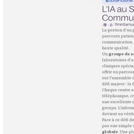
Guide-tutoriel
L'IA au 
Communi
11
min
Samue
La gestion d'un 
parcours patient
communication, o
haute qualité.
Un
groupe de s
laboratoires d'a
cliniques spécia
offrir un parco
sur l'ensemble d
défi majeur : la
Chaque centre a
téléphonique, cr
une excellente 
groupe. L'inform
devient un vérit
Face à ce défi de
pas une simple s
globale
. Une p