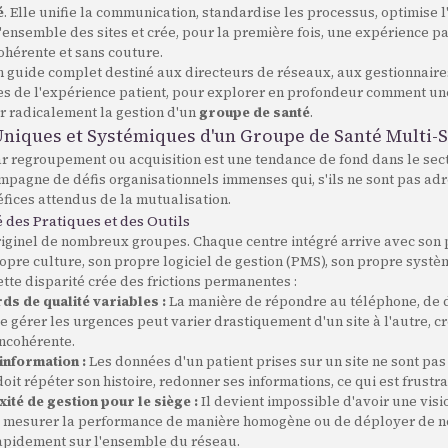
é
. Elle unifie la communication, standardise les processus, optimise l
'ensemble des sites et crée, pour la première fois, une expérience pa
ohérente et sans couture.
un guide complet destiné aux directeurs de réseaux, aux gestionnaire
s de l'expérience patient, pour explorer en profondeur comment une
r radicalement la gestion d'un
groupe de santé
.
 Uniques et Systémiques d'un Groupe de Santé Multi-S
r regroupement ou acquisition est une tendance de fond dans le sect
mpagne de défis organisationnels immenses qui, s'ils ne sont pas ad
fices attendus de la mutualisation.
 des Pratiques et des Outils
originel de nombreux groupes. Chaque centre intégré arrive avec son
ropre culture, son propre logiciel de gestion (PMS), son propre systè
tte disparité crée des frictions permanentes :
ds de qualité variables :
La manière de répondre au téléphone, de 
e gérer les urgences peut varier drastiquement d'un site à l'autre, 
ncohérente.
information :
Les données d'un patient prises sur un site ne sont pas
doit répéter son histoire, redonner ses informations, ce qui est frustran
ité de gestion pour le siège :
Il devient impossible d'avoir une vis
 de mesurer la performance de manière homogène ou de déployer de 
rapidement sur l'ensemble du réseau.