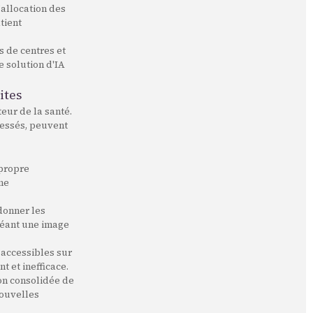
'allocation des
tient
s de centres et
 solution d'IA
ites
eur de la santé.
ressés, peuvent
 propre
me
donner les
créant une image
 accessibles sur
t et inefficace.
ion consolidée de
nouvelles