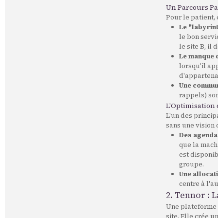
Un Parcours Pa
Pour le patient,
Le "labyrin
le bon servi
le site B, il
Le manque d
lorsqu'il ap
d'appartenan
Une communi
rappels) son
L'Optimisation
L'un des princi
sans une vision 
Des agenda
que la machi
est disponib
groupe.
Une allocat
centre à l'a
2. Tennor : 
Une plateforme
site. Elle crée u