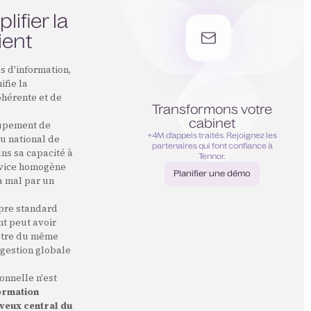
ifier la
ient
s d'information,
fie la
ohérente et de
Transformons votre
cabinet
roupement de
+4M d’appels traités. Rejoignez les
au national de
partenaires qui font confiance à
ans sa capacité à
Tennor.
ervice homogène
Planifier une démo
à mal par un
Planifier une démo
opre standard
nt peut avoir
autre du même
 gestion globale
ionnelle n'est
formation
veux central du