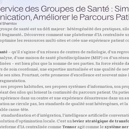
Service des Groupes de Santé : Simpl
cation, Améliorer le Parcours Pat
l Shemtov
groupe de santé est un défi majeur : hétérogénéité des pratiques, silo
 fragmenté... Découvrez comment une plateforme d'IA centralisée uni
ptimise les ressources multi-sites et crée une expérience patient c
anté
– qu'il s'agisse d'un réseau de centres de radiologie, d'un reg
nalyse, d'une maison de santé pluridisciplinaire (MSP) ou d'un rése
lisées – est bien plus que la somme de ses parties. Sa force réside d
urs de soin coordonné, une expertise mutualisée et une qualité de s
e ses sites. Pourtant, cette promesse d'excellence est souvent mise 
 fragmentation.
 ses propres habitudes, ses propres systèmes d'information, son pr
éant des silos qui brisent la continuité du parcours patient. Un patie
expérience dans un centre et une expérience désastreuse dans un 
ation ne circule pas, les standards de qualité sont hétérogènes, et la
able casse-tête.
 standardisation et d'intégration, l'intelligence artificielle conversat
olution d'optimisation locale. C'est un
levier stratégique de trans
lateforme d'IA centralisée comme
Tennor
agit comme le
système ner