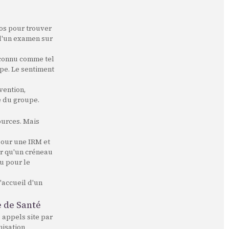
os pour trouver
t d'un examen sur
econnu comme tel
pe. Le sentiment
ention,
e du groupe.
ources. Mais
pour une IRM et
ir qu'un créneau
du pour le
d'accueil d'un
e de Santé
 appels site par
nisation