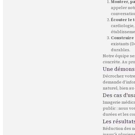
Montrer, pa
appeler notr
conversatio
Écouter le t
cardiologie,
établisseme
Construire 
existants (D
durables.
Notre équipe ser
concrète. Au pr
Une démonstr
Décrochez votre 
demande d'infor
naturel, bien au
Des cas d'us
Imagerie médica
public : nous vo
durées et les co
Les résultat
Réduction des n
jusqu'à plusieu