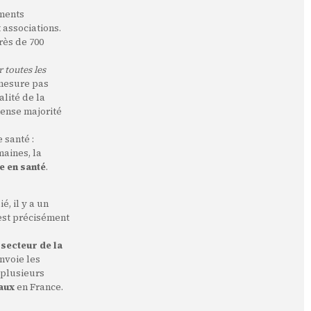
ements
 associations.
rès de 700
 toutes les
 mesure pas
alité de la
mense majorité
 santé :
maines, la
le en santé
.
, il y a un
'est précisément
 secteur de la
envoie les
 plusieurs
caux
en France.