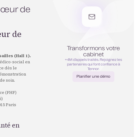
 Cœur de
œur de
Transformons votre
cabinet
illes (Hall 1).
+4M d’appels traités. Rejoignez les
édico-social en
partenaires qui font confiance à
ce dès le
Tennor.
démonstration
Planifier une démo
de soin.
Planifier une démo
nce (FHF)
i)
015 Paris
anté en