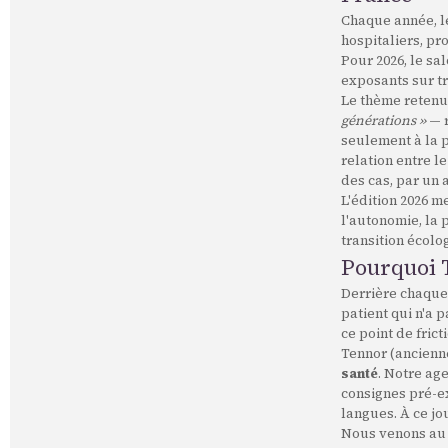
Chaque année, l
hospitaliers, pr
Pour 2026, le sa
exposants sur tr
Le thème retenu
générations »
— r
seulement à la p
relation entre l
des cas, par un
L'édition 2026 m
l'autonomie, la 
transition écol
Pourquoi 
Derrière chaque
patient qui n'a 
ce point de fric
Tennor (ancienn
santé
. Notre ag
consignes pré-ex
langues. À ce jo
Nous venons au S