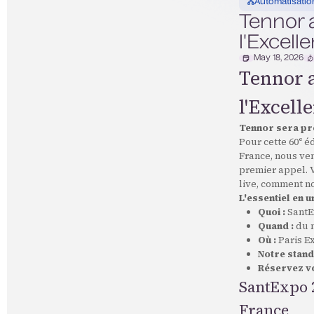
Automatisatio
Tennor 
l'Excell
May 18, 2026
Tennor a
l'Excell
Tennor sera pré
Pour cette 60ᵉ é
France, nous ve
premier appel. 
live, comment no
L'essentiel en u
Quoi :
SantEx
Quand :
du m
Où :
Paris Ex
Notre stand
Réservez vo
SantExpo 2
France