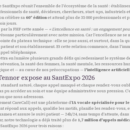
e SantExpo réunit l'ensemble de l'écosystème de la santé : établiss
ofessionnels de santé, décideurs, chercheurs, start-ups, industriels et
lon célèbre sa
60ᵉ édition
et attend plus de 35 000 professionnels et p
ois jours.
 par la FHF cette année —
« L'excellence en santé : un engagement pour
ésonne particulièrement avec notre mission. Car l'excellence ne se
ointe du plateau technique : elle se joue aussi, et surtout, dans la qu
e patient et son établissement. Et cette relation commence, dans l'im
 appel téléphonique.
ettra en lumière plusieurs grands défis qui redessinent le système de
prévention, la santé des femmes, la santé mentale, les ressources hu
ogique et — au cœur de nos préoccupations —
l'intelligence artificiel
Tennor expose au SantExpo 2026
 standard saturé, chaque appel manqué et chaque rendez-vous oublié
pas pu accéder au soin et une équipe administrative sous pression. C
tion que nous adressons.
ement CareCall) est une plateforme d'
IA vocale spécialisée pour le
ent répond aux appels, qualifie les motifs, planifie les rendez-vous, 
amen et assure le suivi patient — 24h/24, sans temps d'attente, dans
ur, notre technologie a déjà traité plus de
1,7 million d'appels médi
antExpo 2026 pour trois raisons :