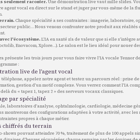
s seulement raconter.
Une démonstration live vaut mille slides. V
e agent vocal en direct sur le stand et juger par vous-même de la flu
n.
errain.
Chaque spécialité a ses contraintes : imagerie, laboratoire, 
 secteur public… Nous venons confronter notre produit aux réalités 
nt.
avec l'écosystème.
L'IA en santé n'a de valeur que si elle s'intègre a
octolib, Enovacom, Xplore…). Le salon est le lieu idéal pour nouer de
a présente les trois jours pour vous faire vivre l'IA vocale Tennor 
ogramme :
ation live de l'agent vocal
téléphone, appelez notre agent et testez un parcours réel : prise d
mation, gestion d'un motif complexe. Vous verrez comment l'IA com
-delà du « tapez 1, tapez 2 » des serveurs vocaux classiques.
age par spécialité
le, laboratoires d'analyse, ophtalmologie, cardiologie, médecine gé
us montrerons des configurations adaptées à votre activité, avec les m
ntraintes propres à chaque métier.
s chiffrés du terrain
o-shows pouvant atteindre 70 %, traitement de plus de 100 appels si
rs dizaines d'heures récupérées chaque semaine par les équipes de s