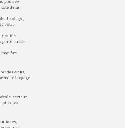
ous pourrez
idité de la
ophtalmologie,
de votre
ux outils
s partenariats
de manière
e rendez-vous,
prend le langage
nérale, secteur
otifs, les
multanés,
ecrétariat.