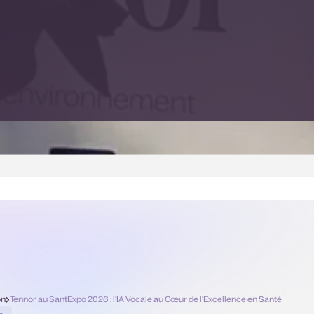
on
Tennor au SantExpo 2026 : l'IA Vocale au Cœur de l'Excellence en Santé