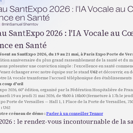
n
au SantExpo 2026 : l'IA Vocale au
ence en Santé
8
min
Samuel Shemtov
u SantExpo 2026 : l'IA Vocale au C
ence en Santé
sent au SantExpo 2026, du 19 au 21 mai, à Paris Expo Porte de Versa
dition anniversaire du plus grand rassemblement de la santé et du m
nons présenter une conviction simple : l'excellence en santé commen
Venez échanger avec notre équipe sur le stand
U62
et découvrir, en 
tre IA vocale transforme l'accueil téléphonique des établissements 
n coup d'œil
po 2026, 60ᵉ édition, organisé par la Fédération Hospitalière de Fra
ardi 19 au jeudi 21 mai 2026, de 9h00 à 18h00 (fermeture à 17h le jeud
po Porte de Versailles — Hall 1, 1 Place de la Porte de Versailles, 75
 :
U62
tre créneau de démo :
Parler à un conseiller Tennor
026 : le rendez-vous incontournable de la s