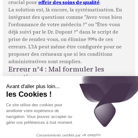
crucial pour
offrir des soins de qualité
.
La solution est, là encore, la systématisation. En
intégrant des questions comme "Avez-vous bien
l'ordonnance de votre médecin ?" ou "Êtes-vous
déjà suivi par le Dr. Dupont ?" dans le script de
prise de rendez-vous, on élimine 99% de ces
erreurs. L'IA peut même être configurée pour ne
proposer des créneaux que si les conditions
administratives sont remplies.
Erreur n°4 : Mal formuler les
questions
La manière de poser les questions est aussi
importante que les questions elles-mêmes. Des
formulations maladroites, trop techniques ou
directives peuvent stresser le patient et biaiser
ses réponses.
Ce qu'il faut éviter :
Le jargon médical :
"Avez-vous des comorbidités
pertinentes ?" est une question anxiogène et floue