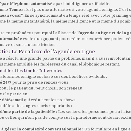
V par téléphone automatisée
par l'intelligence artificielle.
omme
Tennor
n'est pas une alternative à votre agenda en ligne. C'est 
umeau vocal"
. En se synchronisant en temps réel avec votre planning e
one la même instantanéité, la même intelligence et la même disponibi
ore en profondeur pourquoi l'alliance de l'
agenda en ligne et de la 
automatisée
est le duo gagnant pour créer une expérience patient v
usive et sans aucune friction.
stic : Le Paradoxe de l'Agenda en Ligne
e a résolu une grande partie du problème, mais il a aussi involontai
is même amplifié les faiblesses du canal téléphonique restant.
iable et les Limites Inhérentes
ateformes en ligne est basé sur des bénéfices évidents :
é 24/7
pour la prise de rendez-vous.
our le patient qui peut choisir son créneau.
r le praticien.
r SMS/email
qui réduisent les no-shows.
odèle a des angles morts importants :
d'une partie de la patientèle :
Les seniors, les personnes peu à l'aise
u celles qui n'ont pas de compte sur la plateforme sont de fait excl
é à gérer la complexité conversationnelle :
Un formulaire en ligne e