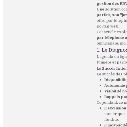
gestion des RD
Une solution c
parfait, son "j
offre par téléph
portail web.
Cet article expl
par téléphone 
omnicanale, incl
1. Le Diagno
L'agenda en lign
lumière et parfo
Le Succès Indén
Le succès des pl
Disponibilit
Autonomie
p
Visibilité
pou
Rappels pa
Cependant, ce m
L'exclusion 
numérique, o
fluidité.
L'incapacit