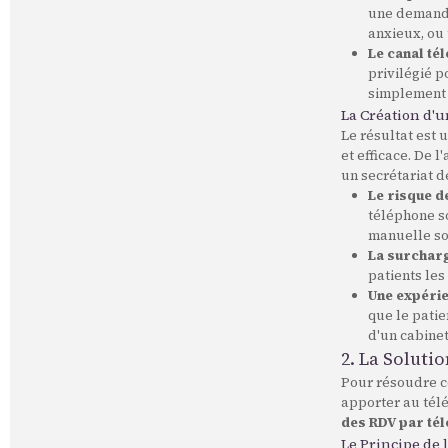
une demande
anxieux, ou 
Le canal tél
privilégié p
simplement 
La Création d'u
Le résultat est 
et efficace. De 
un secrétariat d
Le risque d
téléphone so
manuelle so
La surcharg
patients les
Une expérie
que le patie
d'un cabinet
2. La Soluti
Pour résoudre ce
apporter au télé
des RDV par té
Le Principe de 