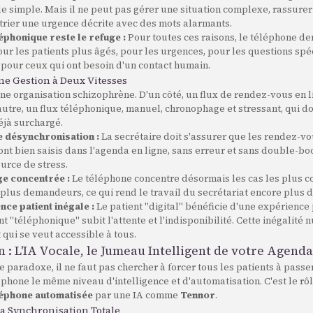
 simple. Mais il ne peut pas gérer une situation complexe, rassurer
trier une urgence décrite avec des mots alarmants.
éphonique reste le refuge :
Pour toutes ces raisons, le téléphone d
our les patients plus âgés, pour les urgences, pour les questions spé
pour ceux qui ont besoin d'un contact humain.
ne Gestion à Deux Vitesses
une organisation schizophrène. D'un côté, un flux de rendez-vous en 
l'autre, un flux téléphonique, manuel, chronophage et stressant, qui do
éjà surchargé.
e désynchronisation :
La secrétaire doit s'assurer que les rendez-vo
nt bien saisis dans l'agenda en ligne, sans erreur et sans double-bo
urce de stress.
e concentrée :
Le téléphone concentre désormais les cas les plus c
 plus demandeurs, ce qui rend le travail du secrétariat encore plus dif
nce patient inégale :
Le patient "digital" bénéficie d'une expérience
nt "téléphonique" subit l'attente et l'indisponibilité. Cette inégalité n
 qui se veut accessible à tous.
on : L'IA Vocale, le Jumeau Intelligent de votre Agend
 paradoxe, il ne faut pas chercher à forcer tous les patients à passer
phone le même niveau d'intelligence et d'automatisation. C'est le rô
léphone automatisée
par une IA comme
Tennor
.
la Synchronisation Totale