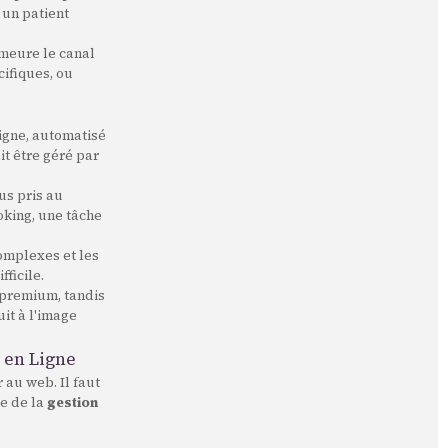
 un patient
emeure le canal
cifiques, ou
ligne, automatisé
it être géré par
us pris au
oking, une tâche
omplexes et les
ficile.
 premium, tandis
uit à l'image
a en Ligne
 au web. Il faut
le de la
gestion