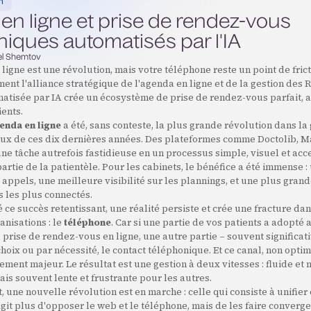
n
en ligne et prise de rendez-vous
iques automatisés par l'IA
l Shemtov
ligne est une révolution, mais votre téléphone reste un point de fric
t l'alliance stratégique de l'agenda en ligne et de la gestion des 
atisée par IA crée un écosystème de prise de rendez-vous parfait, a
ents.
enda en ligne
a été, sans conteste, la plus grande révolution dans la
ux de ces dix dernières années. Des plateformes comme Doctolib, Ma
ne tâche autrefois fastidieuse en un processus simple, visuel et acc
artie de la patientèle. Pour les cabinets, le bénéfice a été immense :
s appels, une meilleure visibilité sur les plannings, et une plus gra
s les plus connectés.
 ce succès retentissant, une réalité persiste et crée une fracture da
nisations : le
téléphone
. Car si une partie de vos patients a adopté 
prise de rendez-vous en ligne, une autre partie – souvent significat
choix ou par nécessité, le contact téléphonique. Et ce canal, non optim
ement majeur. Le résultat est une gestion à deux vitesses : fluide e
mais souvent lente et frustrante pour les autres.
t, une nouvelle révolution est en marche : celle qui consiste à unifier
agit plus d'opposer le web et le téléphone, mais de les faire converge