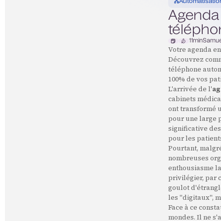
Automatisatio
Agenda 
téléphon
11
min
Samue
Votre agenda en 
Découvrez commen
téléphone autom
100% de vos pati
L'arrivée de l'
ag
cabinets médica
ont transformé u
pour une large p
significative de
pour les patient
Pourtant, malgré
nombreuses orga
enthousiasme la 
privilégier, par 
goulot d'étrangl
les "digitaux", 
Face à ce consta
mondes. Il ne s'