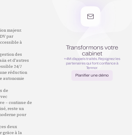
tion majeur.
RDV par
ccessible à
Transformons votre
cabinet
 gestion des
+4M d’appels traités. Rejoignez les
iia et d'autres
partenaires qui font confiance à
essible 24/7
Tennor.
 une réduction
Planifier une démo
nde autonomie
Planifier une démo
ns de
avec
ive – continue de
isé, reste un
t moderne pour
 ces deux
r grâce à la