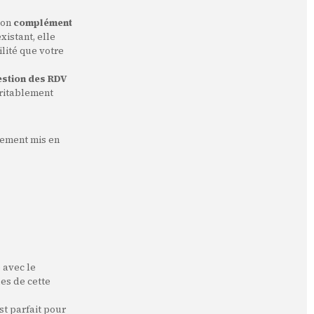
son
complément
xistant, elle
lité que votre
gestion des RDV
éritablement
rement mis en
 avec le
ues de cette
st parfait pour